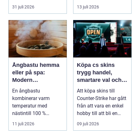
företagsintensi...
verksamheter som i...
31 juli 2026
13 juli 2026
Ångbastu hemma
Köpa cs skins
eller på spa:
trygg handel,
Modern
smartare val och
återhämtning med
bättre affärer
En ångbastu
Att köpa skins till
uråldrig logik
kombinerar varm
Counter-Strike har gått
temperatur med
från att vara en enkel
nästintill 100 %
hobby till att bli en
luftfuktighet för att
egen liten ...
11 juli 2026
09 juli 2026
sk...