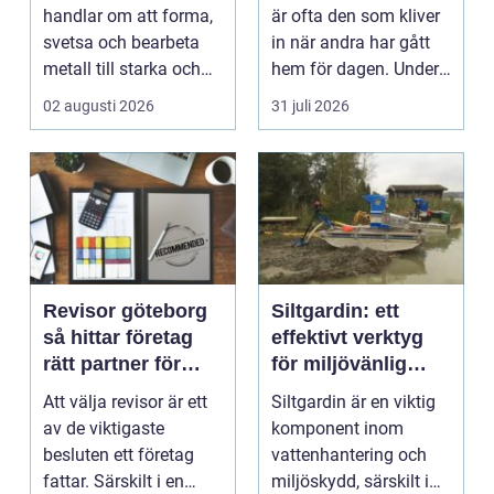
handlar om att forma,
är ofta den som kliver
svetsa och bearbeta
in när andra har gått
metall till starka och
hem för dagen. Under
hållbara konstruktion...
sena kvällar,...
02 augusti 2026
31 juli 2026
Revisor göteborg
Siltgardin: ett
så hittar företag
effektivt verktyg
rätt partner för
för miljövänlig
trygg tillväxt
vattenhantering
Att välja revisor är ett
Siltgardin är en viktig
av de viktigaste
komponent inom
besluten ett företag
vattenhantering och
fattar. Särskilt i en
miljöskydd, särskilt i