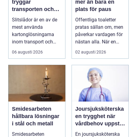
tryggar
mer än bara en
transporten och
plats för paus
stärker varumärket
Slitslådor är en av de
Offentliga toaletter
mest använda
pratas sällan om, men
kartonglösningarna
påverkar vardagen för
inom transport och
nästan alla. När en
logis...
stad, park elle...
06 augusti 2026
02 augusti 2026
Smidesarbeten
Joursjuksköterska
hållbara lösningar
en trygghet när
i stål och metall
vårdbehov uppstår
dygnet runt
Smidesarbeten
En joursjuksköterska