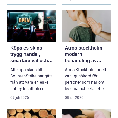
sk...
Köpa cs skins
Atros stockholm
trygg handel,
modern
smartare val och
behandling av
bättre affärer
ledbesvär i
Att köpa skins till
Atros Stockholm är ett
huvudstaden
Counter-Strike har gått
vanligt sökord för
från att vara en enkel
personer som har ont i
hobby till att bli en
lederna och letar efter
egen liten ...
hjälp i huv...
09 juli 2026
08 juli 2026