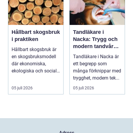
Hållbart skogsbruk
Tandläkare i
i praktiken
Nacka: Trygg och
modern tandvård
Hållbart skogsbruk är
nära dig
en skogsbruksmodell
Tandläkare i Nacka är
där ekonomiska,
ett begrepp som
ekologiska och sociala
många förknippar med
värden vägs samman
trygghet, modern tek...
...
05 juli 2026
05 juli 2026
Adress