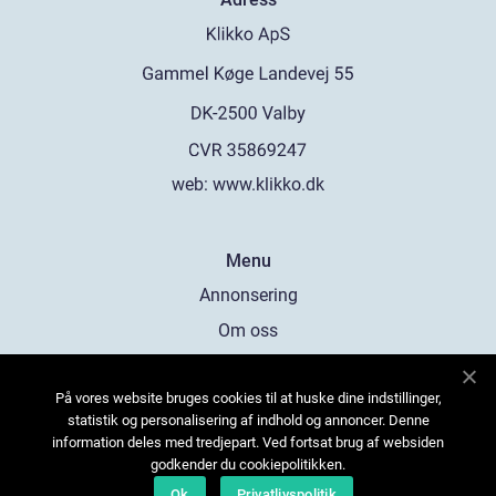
web:
www.klikko.dk
Menu
Annonsering
Om oss
Cookies
På vores website bruges cookies til at huske dine indstillinger,
Kontakta oss
statistik og personalisering af indhold og annoncer. Denne
Sitemap
information deles med tredjepart. Ved fortsat brug af websiden
godkender du cookiepolitikken.
Ok
Privatlivspolitik