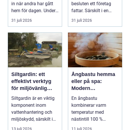
in när andra har gått
besluten ett företag
hem för dagen. Under
fattar. Särskilt i en
sena kvällar,...
företagsintensi...
31 juli 2026
31 juli 2026
Siltgardin: ett
Ångbastu hemma
effektivt verktyg
eller på spa:
för miljövänlig
Modern
vattenhantering
återhämtning med
Siltgardin är en viktig
En ångbastu
uråldrig logik
komponent inom
kombinerar varm
vattenhantering och
temperatur med
miljöskydd, särskilt i
nästintill 100 %
verksamheter som i...
luftfuktighet för att
13 juli 2026
11 juli 2026