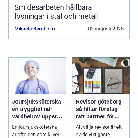
Smidesarbeten hållbara
lösningar i stål och metall
Mikaela Bergholm
02 augusti 2026
Joursjuksköterska
Revisor göteborg
en trygghet när
så hittar företag
vårdbehov uppstår
rätt partner för
dygnet runt
trygg tillväxt
En joursjuksköterska
Att välja revisor är ett
är ofta den som kliver
av de viktigaste