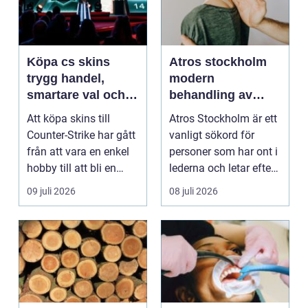
Köpa cs skins
Atros stockholm
trygg handel,
modern
smartare val och
behandling av
bättre affärer
ledbesvär i
Att köpa skins till
Atros Stockholm är ett
huvudstaden
Counter-Strike har gått
vanligt sökord för
från att vara en enkel
personer som har ont i
hobby till att bli en
lederna och letar efter
egen liten ...
hjälp i huv...
09 juli 2026
08 juli 2026