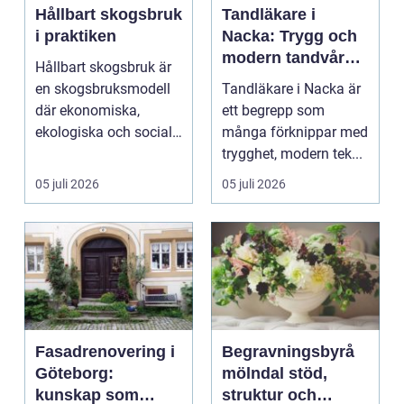
Hållbart skogsbruk
Tandläkare i
i praktiken
Nacka: Trygg och
modern tandvård
Hållbart skogsbruk är
nära dig
en skogsbruksmodell
Tandläkare i Nacka är
där ekonomiska,
ett begrepp som
ekologiska och sociala
många förknippar med
värden vägs samman
trygghet, modern tek...
...
05 juli 2026
05 juli 2026
Fasadrenovering i
Begravningsbyrå
Göteborg:
mölndal stöd,
kunskap som
struktur och