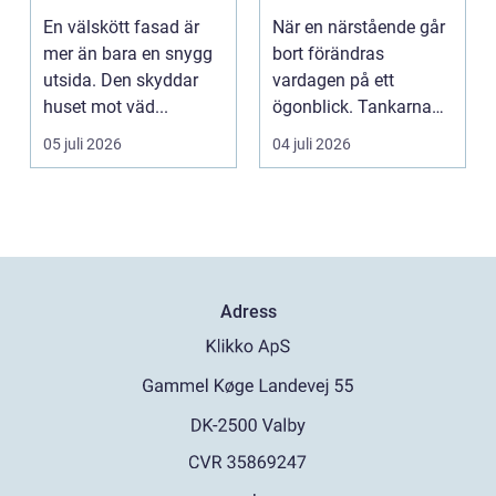
lönar sig på lång
omsorg när livet
En välskött fasad är
När en närstående går
sikt
förändras
mer än bara en snygg
bort förändras
utsida. Den skyddar
vardagen på ett
huset mot väd...
ögonblick. Tankarna
snurrar, känslorna
05 juli 2026
04 juli 2026
pendlar ...
Adress