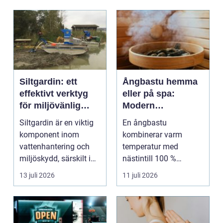
Siltgardin: ett
Ångbastu hemma
effektivt verktyg
eller på spa:
för miljövänlig
Modern
vattenhantering
återhämtning med
Siltgardin är en viktig
En ångbastu
uråldrig logik
komponent inom
kombinerar varm
vattenhantering och
temperatur med
miljöskydd, särskilt i
nästintill 100 %
verksamheter som i...
luftfuktighet för att
13 juli 2026
11 juli 2026
sk...