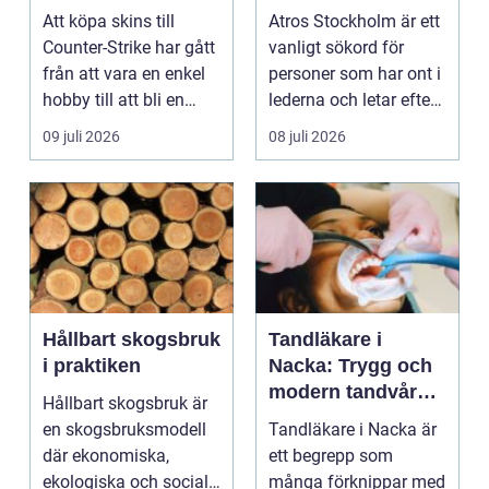
bättre affärer
ledbesvär i
Att köpa skins till
Atros Stockholm är ett
huvudstaden
Counter-Strike har gått
vanligt sökord för
från att vara en enkel
personer som har ont i
hobby till att bli en
lederna och letar efter
egen liten ...
hjälp i huv...
09 juli 2026
08 juli 2026
Hållbart skogsbruk
Tandläkare i
i praktiken
Nacka: Trygg och
modern tandvård
Hållbart skogsbruk är
nära dig
en skogsbruksmodell
Tandläkare i Nacka är
där ekonomiska,
ett begrepp som
ekologiska och sociala
många förknippar med