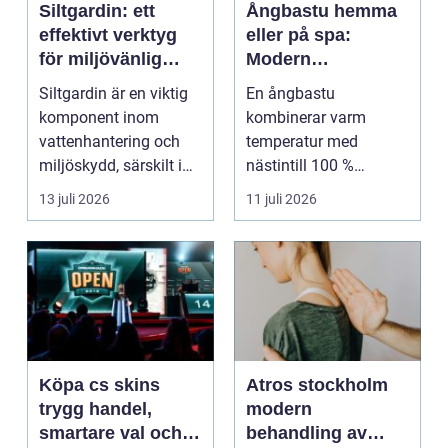
Siltgardin: ett
Ångbastu hemma
effektivt verktyg
eller på spa:
för miljövänlig
Modern
vattenhantering
återhämtning med
Siltgardin är en viktig
En ångbastu
uråldrig logik
komponent inom
kombinerar varm
vattenhantering och
temperatur med
miljöskydd, särskilt i
nästintill 100 %
verksamheter som i...
luftfuktighet för att
13 juli 2026
11 juli 2026
sk...
Köpa cs skins
Atros stockholm
trygg handel,
modern
smartare val och
behandling av