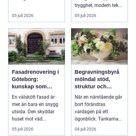
värden vägs samman
trygghet, modern tek...
...
05 juli 2026
05 juli 2026
Fasadrenovering i
Begravningsbyrå
Göteborg:
mölndal stöd,
kunskap som
struktur och
lönar sig på lång
omsorg när livet
En välskött fasad är
När en närstående går
sikt
förändras
mer än bara en snygg
bort förändras
utsida. Den skyddar
vardagen på ett
huset mot väd...
ögonblick. Tankarna
snurrar, känslorna
05 juli 2026
04 juli 2026
pendlar ...