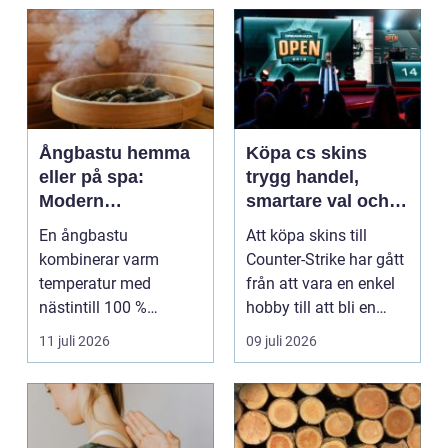
Ångbastu hemma
Köpa cs skins
eller på spa:
trygg handel,
Modern
smartare val och
återhämtning med
bättre affärer
En ångbastu
Att köpa skins till
uråldrig logik
kombinerar varm
Counter-Strike har gått
temperatur med
från att vara en enkel
nästintill 100 %
hobby till att bli en
luftfuktighet för att
egen liten ...
11 juli 2026
09 juli 2026
sk...