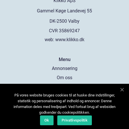
web:
www.klikko.dk
Menu
Annonsering
Om oss
Cookies
På vores website bruges cookies til at huske dine indstillinger,
Kontakta oss
statistik og personalisering af indhold og annoncer. Denne
Sitemap
information deles med tredjepart. Ved fortsat brug af websiden
godkender du cookiepolitikken.
Ok
Privatlivspolitik