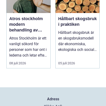
Atros stockholm
Hållbart skogsbruk
modern
i praktiken
behandling av
Hållbart skogsbruk är
ledbesvär i
Atros Stockholm är ett
en skogsbruksmodell
huvudstaden
vanligt sökord för
där ekonomiska,
personer som har ont i
ekologiska och sociala
lederna och letar efter
värden vägs samman
hjälp i huv...
...
08 juli 2026
05 juli 2026
Adress