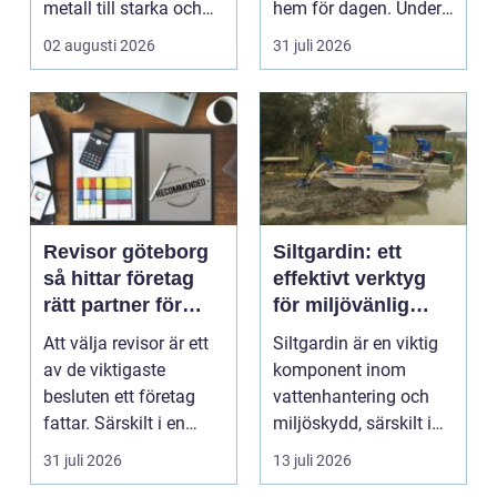
metall till starka och
hem för dagen. Under
hållbara konstruktion...
sena kvällar,...
02 augusti 2026
31 juli 2026
Revisor göteborg
Siltgardin: ett
så hittar företag
effektivt verktyg
rätt partner för
för miljövänlig
trygg tillväxt
vattenhantering
Att välja revisor är ett
Siltgardin är en viktig
av de viktigaste
komponent inom
besluten ett företag
vattenhantering och
fattar. Särskilt i en
miljöskydd, särskilt i
företagsintensi...
verksamheter som i...
31 juli 2026
13 juli 2026