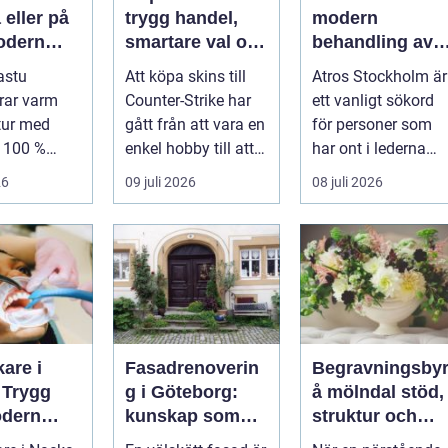
eller på
trygg handel,
modern
odern
smartare val och
behandling av
mtning
bättre affärer
ledbesvär i
astu
Att köpa skins till
Atros Stockholm är
åldrig
huvudstaden
rar varm
Counter-Strike har
ett vanligt sökord
tur med
gått från att vara en
för personer som
l 100 %
enkel hobby till att
har ont i lederna
ghet för att
bli en egen liten ...
och letar efter hjälp
26
09 juli 2026
08 juli 2026
i huv...
are i
Fasadrenoverin
Begravningsby
 Trygg
g i Göteborg:
å mölndal stöd,
dern
kunskap som
struktur och
rd nära
lönar sig på lång
omsorg när live