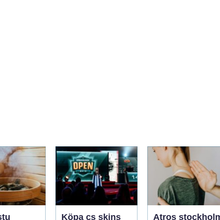
stu
Köpa cs skins
Atros stockhol