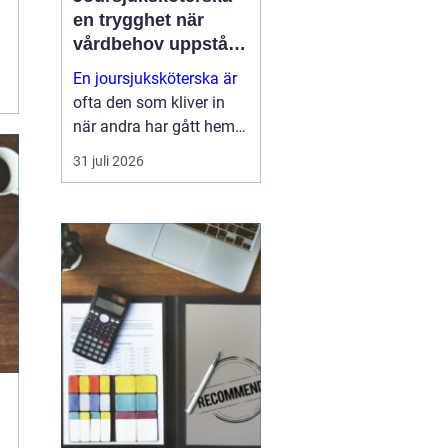
en trygghet när
vårdbehov uppstår
dygnet runt
En joursjuksköterska är
ofta den som kliver in
när andra har gått hem
för dagen. Under sena
31 juli 2026
kvällar, nätter och helger
ansvarar jouren för att
människor på
äldreboenden, LSS-
boenden, inom
socialpsykiatrin och i
ord...