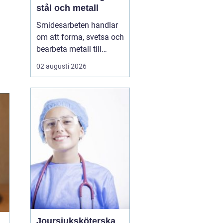
stål och metall
Smidesarbeten handlar
om att forma, svetsa och
bearbeta metall till
starka och hållbara
02 augusti 2026
konstruktioner. Det kan
vara allt från räcken och
trappor till stora
stålkonstruktioner i
industrin. När smidet
utförs rätt får du
produkter som håller
länge, tål...
Joursjuksköterska