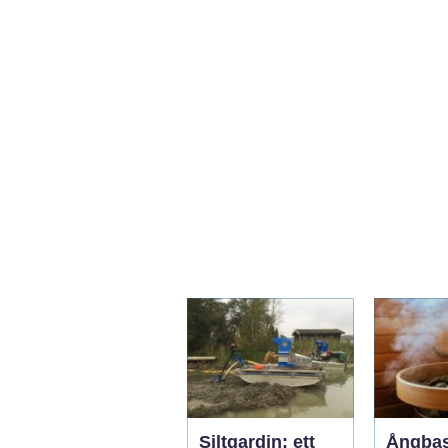
Siltgardin: ett
Ångba