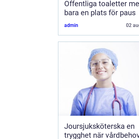
Offentliga toaletter mer än
bara en plats för paus
admin
02 au
Joursjuksköterska en
trygghet när vårdbeho