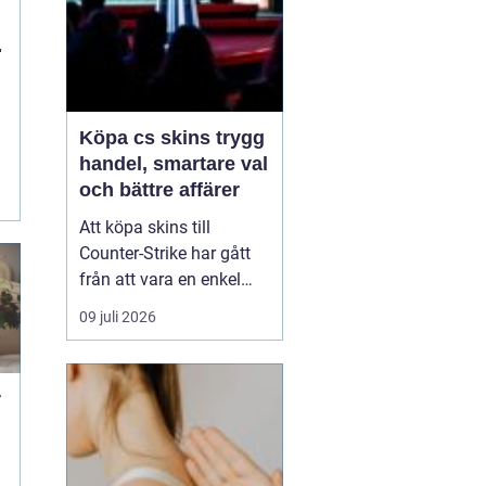
Köpa cs skins trygg
handel, smartare val
och bättre affärer
Att köpa skins till
Counter-Strike har gått
från att vara en enkel
hobby till att bli en egen
09 juli 2026
liten ekonomi. Värdet på
en kniv eller ett ovanligt
vapen kan motsvara en
r
mobiltelefon, och
misstag kan bli dyra.
Därför söker många
t