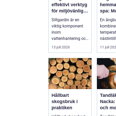
effektivt verktyg
hemma 
för miljövänlig
spa: M
vattenhantering
återhä
Siltgardin är en
En ångb
med ur
viktig komponent
kombine
logik
inom
tempera
vattenhantering och
nästintil
miljöskydd, särskilt i
luftfukti
13 juli 2026
11 juli 20
verksamheter som
sk...
i...
Hållbart
Tandläk
skogsbruk i
Nacka:
praktiken
och mo
tandvå