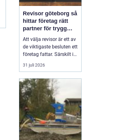
Revisor göteborg så
hittar företag rätt
partner för trygg
tillväxt
Att välja revisor är ett av
de viktigaste besluten ett
företag fattar. Särskilt i
en företagsintensiv stad
31 juli 2026
som Göteborg, där allt
från mindre ägarledda
bolag till internationella
koncerner verkar sida vid
sida. En bra revisor gör
mer än att granska s...