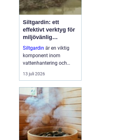
Siltgardin: ett
effektivt verktyg för
miljövänlig
vattenhantering
Siltgardin
är en viktig
komponent inom
vattenhantering och
miljöskydd, särskilt i
13 juli 2026
verksamheter som
involverar muddring och
sjögrävning. Dessa
barriärer hjälper till att
minska grumling och
sp...