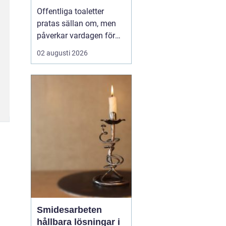
Offentliga toaletter
pratas sällan om, men
påverkar vardagen för
nästan alla. När en stad,
02 augusti 2026
park eller reseknut
saknar fungerande
toaletter begränsas
människors frihet.
Föräldrar med barn,
äldre, personer med
funktionsnedsättning
och långväga resenäre...
Smidesarbeten
hållbara lösningar i