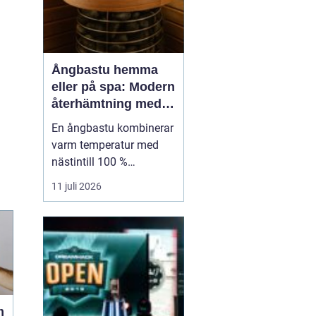
Ångbastu hemma
eller på spa: Modern
återhämtning med
uråldrig logik
En ångbastu kombinerar
varm temperatur med
nästintill 100 %
luftfuktighet för att
11 juli 2026
skapa en intensiv men
skonsam
värmeupplevelse. Till
skillnad från en
torrbastu arbetar den
mer med fukt än extrem
värme, vilket g&o...
m