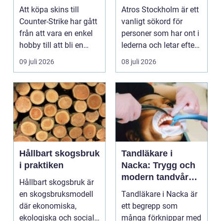
bättre affärer
ledbesvär i
Att köpa skins till
Atros Stockholm är ett
huvudstaden
Counter-Strike har gått
vanligt sökord för
från att vara en enkel
personer som har ont i
hobby till att bli en
lederna och letar efter
egen liten ...
hjälp i huv...
09 juli 2026
08 juli 2026
Hållbart skogsbruk
Tandläkare i
i praktiken
Nacka: Trygg och
modern tandvård
Hållbart skogsbruk är
nära dig
en skogsbruksmodell
Tandläkare i Nacka är
där ekonomiska,
ett begrepp som
ekologiska och sociala
många förknippar med