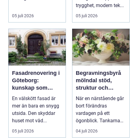
värden vägs samman
trygghet, modern tek...
...
05 juli 2026
05 juli 2026
Fasadrenovering i
Begravningsbyrå
Göteborg:
mölndal stöd,
kunskap som
struktur och
lönar sig på lång
omsorg när livet
En välskött fasad är
När en närstående går
sikt
förändras
mer än bara en snygg
bort förändras
utsida. Den skyddar
vardagen på ett
huset mot väd...
ögonblick. Tankarna
snurrar, känslorna
05 juli 2026
04 juli 2026
pendlar ...