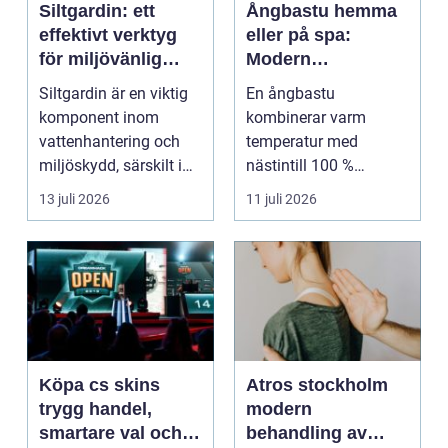
Siltgardin: ett
Ångbastu hemma
effektivt verktyg
eller på spa:
för miljövänlig
Modern
vattenhantering
återhämtning med
Siltgardin är en viktig
En ångbastu
uråldrig logik
komponent inom
kombinerar varm
vattenhantering och
temperatur med
miljöskydd, särskilt i
nästintill 100 %
verksamheter som i...
luftfuktighet för att
13 juli 2026
11 juli 2026
sk...
Köpa cs skins
Atros stockholm
trygg handel,
modern
smartare val och
behandling av