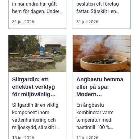
in när andra har gått
besluten ett företag
hem för dagen. Under
fattar. Särskilt i en
sena kvällar,...
företagsintensi...
31 juli 2026
31 juli 2026
Siltgardin: ett
Ångbastu hemma
effektivt verktyg
eller på spa:
för miljövänlig
Modern
vattenhantering
återhämtning med
Siltgardin är en viktig
En ångbastu
uråldrig logik
komponent inom
kombinerar varm
vattenhantering och
temperatur med
miljöskydd, särskilt i
nästintill 100 %
verksamheter som i...
luftfuktighet för att
13 juli 2026
11 juli 2026