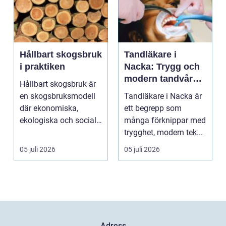
Hållbart skogsbruk
Tandläkare i
i praktiken
Nacka: Trygg och
modern tandvård
Hållbart skogsbruk är
nära dig
en skogsbruksmodell
Tandläkare i Nacka är
där ekonomiska,
ett begrepp som
ekologiska och sociala
många förknippar med
värden vägs samman
trygghet, modern tek...
...
05 juli 2026
05 juli 2026
Adress