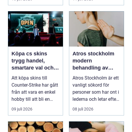
sk...
Köpa cs skins
Atros stockholm
trygg handel,
modern
smartare val och
behandling av
bättre affärer
ledbesvär i
Att köpa skins till
Atros Stockholm är ett
huvudstaden
Counter-Strike har gått
vanligt sökord för
från att vara en enkel
personer som har ont i
hobby till att bli en
lederna och letar efter
egen liten ...
hjälp i huv...
09 juli 2026
08 juli 2026