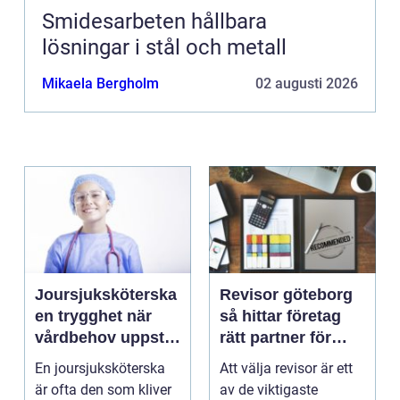
Smidesarbeten hållbara
lösningar i stål och metall
Mikaela Bergholm
02 augusti 2026
Joursjuksköterska
Revisor göteborg
en trygghet när
så hittar företag
vårdbehov uppstår
rätt partner för
dygnet runt
trygg tillväxt
En joursjuksköterska
Att välja revisor är ett
är ofta den som kliver
av de viktigaste