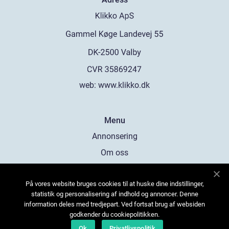
web:
www.klikko.dk
Menu
Annonsering
Om oss
Cookies
På vores website bruges cookies til at huske dine indstillinger,
Kontakta oss
statistik og personalisering af indhold og annoncer. Denne
Sitemap
information deles med tredjepart. Ved fortsat brug af websiden
godkender du cookiepolitikken.
Ok
Privatlivspolitik