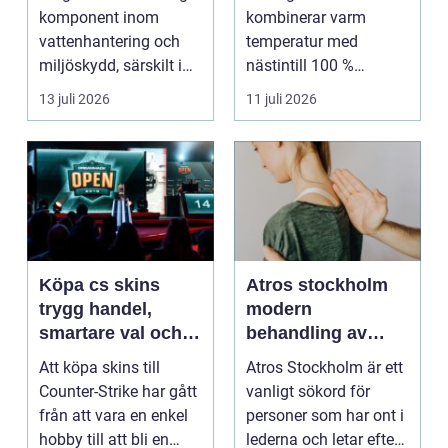
uråldrig logik
komponent inom
kombinerar varm
vattenhantering och
temperatur med
miljöskydd, särskilt i
nästintill 100 %
verksamheter som i...
luftfuktighet för att
13 juli 2026
11 juli 2026
sk...
Köpa cs skins
Atros stockholm
trygg handel,
modern
smartare val och
behandling av
bättre affärer
ledbesvär i
Att köpa skins till
Atros Stockholm är ett
huvudstaden
Counter-Strike har gått
vanligt sökord för
från att vara en enkel
personer som har ont i
hobby till att bli en
lederna och letar efter