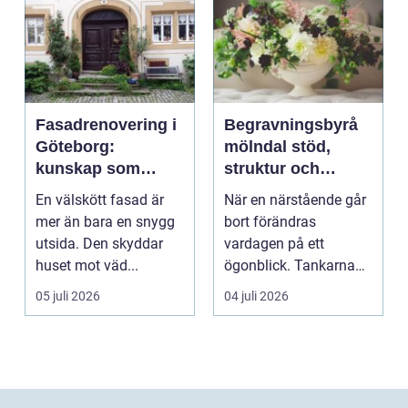
Fasadrenovering i
Begravningsbyrå
Göteborg:
mölndal stöd,
kunskap som
struktur och
lönar sig på lång
omsorg när livet
En välskött fasad är
När en närstående går
sikt
förändras
mer än bara en snygg
bort förändras
utsida. Den skyddar
vardagen på ett
huset mot väd...
ögonblick. Tankarna
snurrar, känslorna
05 juli 2026
04 juli 2026
pendlar ...