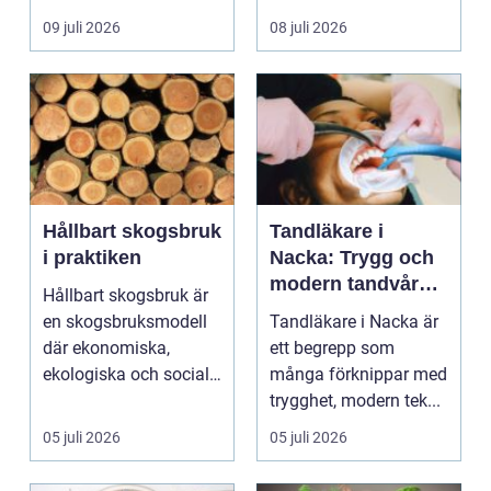
egen liten ...
hjälp i huv...
09 juli 2026
08 juli 2026
Hållbart skogsbruk
Tandläkare i
i praktiken
Nacka: Trygg och
modern tandvård
Hållbart skogsbruk är
nära dig
en skogsbruksmodell
Tandläkare i Nacka är
där ekonomiska,
ett begrepp som
ekologiska och sociala
många förknippar med
värden vägs samman
trygghet, modern tek...
...
05 juli 2026
05 juli 2026