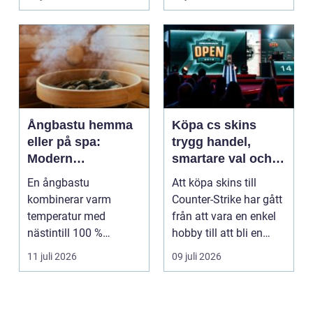
Ångbastu hemma
Köpa cs skins
eller på spa:
trygg handel,
Modern
smartare val och
återhämtning med
bättre affärer
En ångbastu
Att köpa skins till
uråldrig logik
kombinerar varm
Counter-Strike har gått
temperatur med
från att vara en enkel
nästintill 100 %
hobby till att bli en
luftfuktighet för att
egen liten ...
11 juli 2026
09 juli 2026
sk...