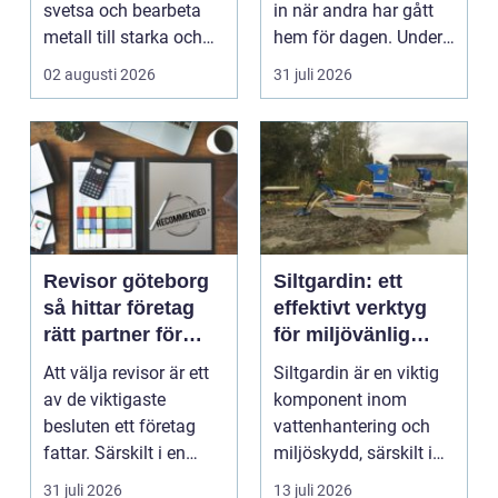
svetsa och bearbeta
in när andra har gått
metall till starka och
hem för dagen. Under
hållbara konstruktion...
sena kvällar,...
02 augusti 2026
31 juli 2026
Revisor göteborg
Siltgardin: ett
så hittar företag
effektivt verktyg
rätt partner för
för miljövänlig
trygg tillväxt
vattenhantering
Att välja revisor är ett
Siltgardin är en viktig
av de viktigaste
komponent inom
besluten ett företag
vattenhantering och
fattar. Särskilt i en
miljöskydd, särskilt i
företagsintensi...
verksamheter som i...
31 juli 2026
13 juli 2026