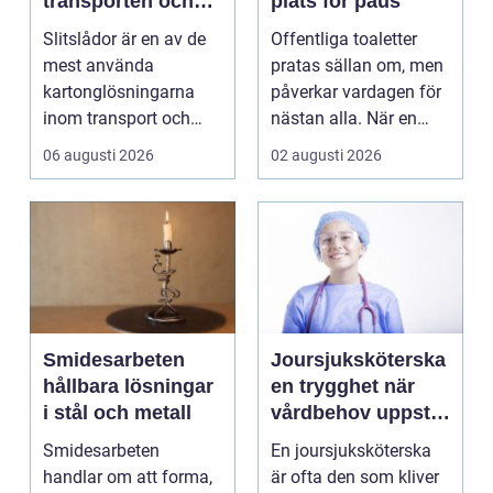
transporten och
plats för paus
stärker varumärket
Slitslådor är en av de
Offentliga toaletter
mest använda
pratas sällan om, men
kartonglösningarna
påverkar vardagen för
inom transport och
nästan alla. När en
logis...
stad, park elle...
06 augusti 2026
02 augusti 2026
Smidesarbeten
Joursjuksköterska
hållbara lösningar
en trygghet när
i stål och metall
vårdbehov uppstår
dygnet runt
Smidesarbeten
En joursjuksköterska
handlar om att forma,
är ofta den som kliver