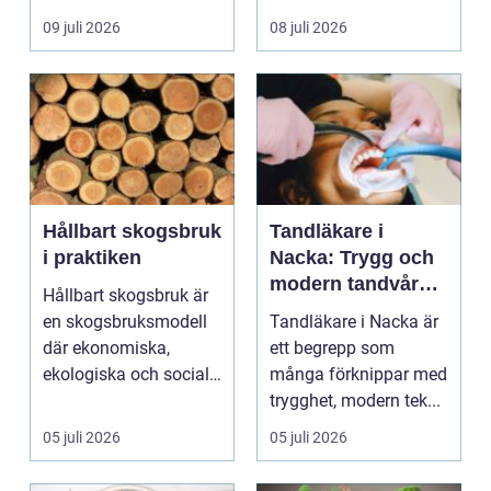
egen liten ...
hjälp i huv...
09 juli 2026
08 juli 2026
Hållbart skogsbruk
Tandläkare i
i praktiken
Nacka: Trygg och
modern tandvård
Hållbart skogsbruk är
nära dig
en skogsbruksmodell
Tandläkare i Nacka är
där ekonomiska,
ett begrepp som
ekologiska och sociala
många förknippar med
värden vägs samman
trygghet, modern tek...
...
05 juli 2026
05 juli 2026