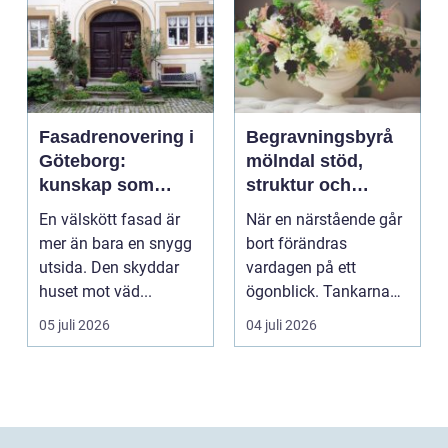
Fasadrenovering i
Begravningsbyrå
Göteborg:
mölndal stöd,
kunskap som
struktur och
lönar sig på lång
omsorg när livet
En välskött fasad är
När en närstående går
sikt
förändras
mer än bara en snygg
bort förändras
utsida. Den skyddar
vardagen på ett
huset mot väd...
ögonblick. Tankarna
snurrar, känslorna
05 juli 2026
04 juli 2026
pendlar ...