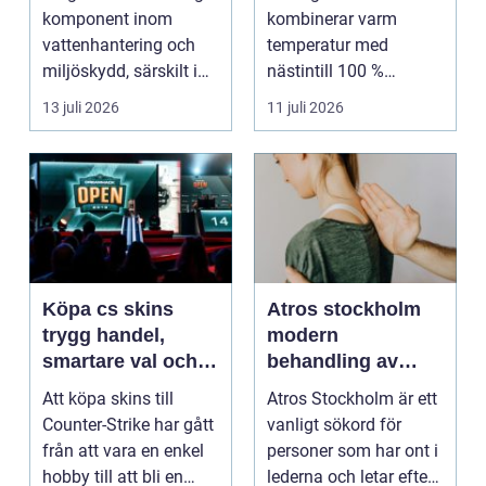
uråldrig logik
komponent inom
kombinerar varm
vattenhantering och
temperatur med
miljöskydd, särskilt i
nästintill 100 %
verksamheter som i...
luftfuktighet för att
13 juli 2026
11 juli 2026
sk...
Köpa cs skins
Atros stockholm
trygg handel,
modern
smartare val och
behandling av
bättre affärer
ledbesvär i
Att köpa skins till
Atros Stockholm är ett
huvudstaden
Counter-Strike har gått
vanligt sökord för
från att vara en enkel
personer som har ont i
hobby till att bli en
lederna och letar efter