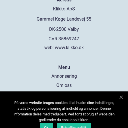
web:
www.klikko.dk
Menu
Annonsering
Om oss
Cookies
På vores website bruges cookies til at huske dine indstillinger,
Kontakta oss
statistik og personalisering af indhold og annoncer. Denne
Sitemap
information deles med tredjepart. Ved fortsat brug af websiden
godkender du cookiepolitikken.
Ok
Privatlivspolitik