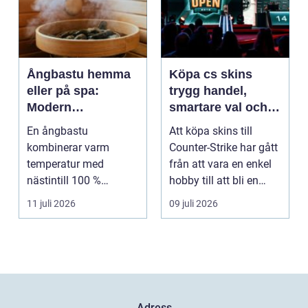
Ångbastu hemma
Köpa cs skins
eller på spa:
trygg handel,
Modern
smartare val och
återhämtning med
bättre affärer
En ångbastu
Att köpa skins till
uråldrig logik
kombinerar varm
Counter-Strike har gått
temperatur med
från att vara en enkel
nästintill 100 %
hobby till att bli en
luftfuktighet för att
egen liten ...
11 juli 2026
09 juli 2026
sk...
Adress