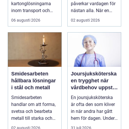
kartonglösningarna
påverkar vardagen för
inom transport och
nästan alla. När en
logis...
stad, park elle...
06 augusti 2026
02 augusti 2026
Smidesarbeten
Joursjuksköterska
hållbara lösningar
en trygghet när
i stål och metall
vårdbehov uppstår
dygnet runt
Smidesarbeten
En joursjuksköterska
handlar om att forma,
är ofta den som kliver
svetsa och bearbeta
in när andra har gått
metall till starka och
hem för dagen. Under
hållbara konstruktion...
sena kvällar,...
02 augusti 2026
31 juli 2026