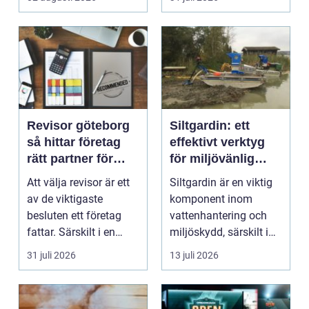
Revisor göteborg
Siltgardin: ett
så hittar företag
effektivt verktyg
rätt partner för
för miljövänlig
trygg tillväxt
vattenhantering
Att välja revisor är ett
Siltgardin är en viktig
av de viktigaste
komponent inom
besluten ett företag
vattenhantering och
fattar. Särskilt i en
miljöskydd, särskilt i
företagsintensi...
verksamheter som i...
31 juli 2026
13 juli 2026