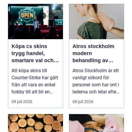
Köpa cs skins
Atros stockholm
trygg handel,
modern
smartare val och
behandling av
bättre affärer
ledbesvär i
Att köpa skins till
Atros Stockholm är ett
huvudstaden
Counter-Strike har gått
vanligt sökord för
från att vara en enkel
personer som har ont i
hobby till att bli en
lederna och letar efter
egen liten ...
hjälp i huv...
09 juli 2026
08 juli 2026