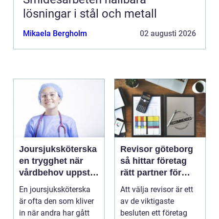
lösningar i stål och metall
Mikaela Bergholm
02 augusti 2026
Joursjuksköterska
Revisor göteborg
en trygghet när
så hittar företag
vårdbehov uppstår
rätt partner för
dygnet runt
trygg tillväxt
En joursjuksköterska
Att välja revisor är ett
är ofta den som kliver
av de viktigaste
in när andra har gått
besluten ett företag