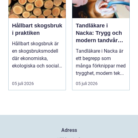
Hållbart skogsbruk
Tandläkare i
i praktiken
Nacka: Trygg och
modern tandvård
Hållbart skogsbruk är
nära dig
en skogsbruksmodell
Tandläkare i Nacka är
där ekonomiska,
ett begrepp som
ekologiska och sociala
många förknippar med
värden vägs samman
trygghet, modern tek...
...
05 juli 2026
05 juli 2026
Adress