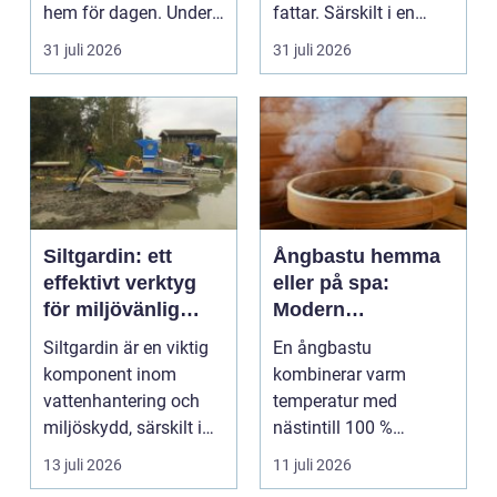
hem för dagen. Under
fattar. Särskilt i en
sena kvällar,...
företagsintensi...
31 juli 2026
31 juli 2026
Siltgardin: ett
Ångbastu hemma
effektivt verktyg
eller på spa:
för miljövänlig
Modern
vattenhantering
återhämtning med
Siltgardin är en viktig
En ångbastu
uråldrig logik
komponent inom
kombinerar varm
vattenhantering och
temperatur med
miljöskydd, särskilt i
nästintill 100 %
verksamheter som i...
luftfuktighet för att
13 juli 2026
11 juli 2026
sk...