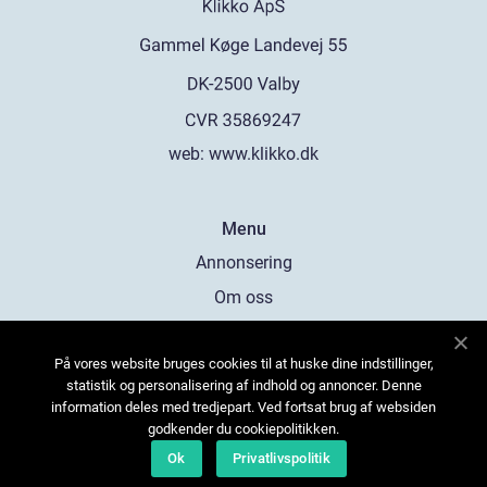
web:
www.klikko.dk
Menu
Annonsering
Om oss
Cookies
På vores website bruges cookies til at huske dine indstillinger,
Kontakta oss
statistik og personalisering af indhold og annoncer. Denne
Sitemap
information deles med tredjepart. Ved fortsat brug af websiden
godkender du cookiepolitikken.
Ok
Privatlivspolitik