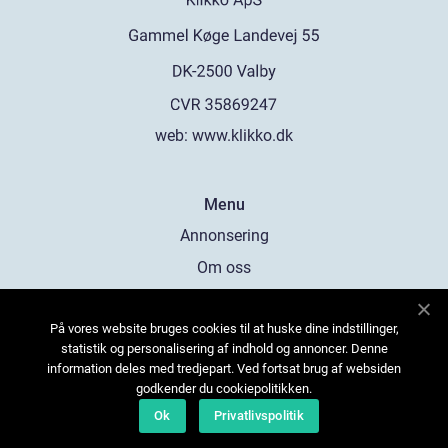
web:
www.klikko.dk
Menu
Annonsering
Om oss
Cookies
På vores website bruges cookies til at huske dine indstillinger,
Kontakta oss
statistik og personalisering af indhold og annoncer. Denne
Sitemap
information deles med tredjepart. Ved fortsat brug af websiden
godkender du cookiepolitikken.
Ok
Privatlivspolitik