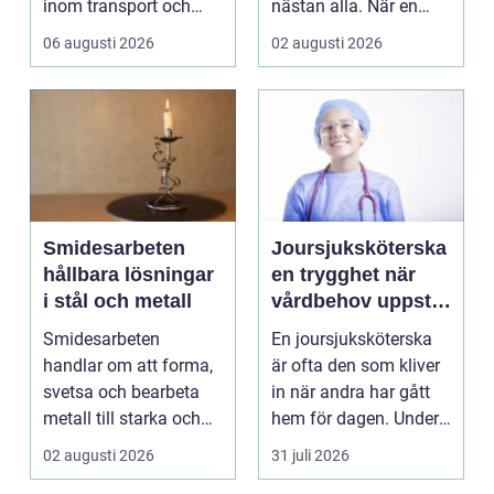
inom transport och
nästan alla. När en
logis...
stad, park elle...
06 augusti 2026
02 augusti 2026
Smidesarbeten
Joursjuksköterska
hållbara lösningar
en trygghet när
i stål och metall
vårdbehov uppstår
dygnet runt
Smidesarbeten
En joursjuksköterska
handlar om att forma,
är ofta den som kliver
svetsa och bearbeta
in när andra har gått
metall till starka och
hem för dagen. Under
hållbara konstruktion...
sena kvällar,...
02 augusti 2026
31 juli 2026