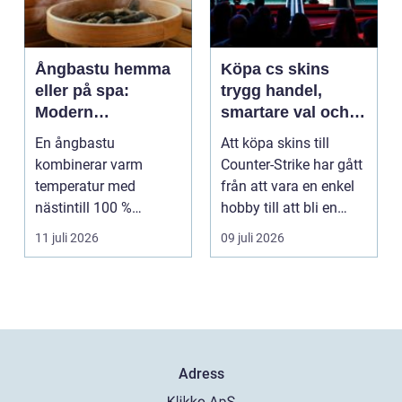
Ångbastu hemma
Köpa cs skins
eller på spa:
trygg handel,
Modern
smartare val och
återhämtning med
bättre affärer
En ångbastu
Att köpa skins till
uråldrig logik
kombinerar varm
Counter-Strike har gått
temperatur med
från att vara en enkel
nästintill 100 %
hobby till att bli en
luftfuktighet för att
egen liten ...
11 juli 2026
09 juli 2026
sk...
Adress