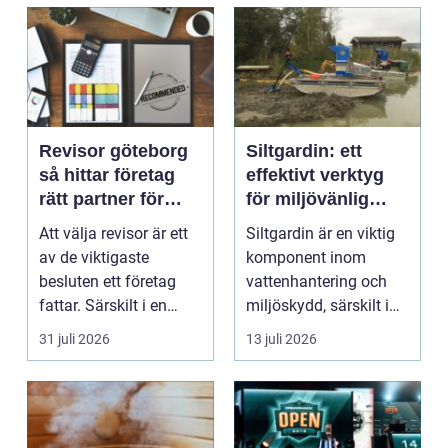
Revisor göteborg
Siltgardin: ett
så hittar företag
effektivt verktyg
rätt partner för
för miljövänlig
trygg tillväxt
vattenhantering
Att välja revisor är ett
Siltgardin är en viktig
av de viktigaste
komponent inom
besluten ett företag
vattenhantering och
fattar. Särskilt i en
miljöskydd, särskilt i
företagsintensi...
verksamheter som i...
31 juli 2026
13 juli 2026