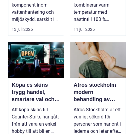
uråldrig logik
komponent inom
kombinerar varm
vattenhantering och
temperatur med
miljöskydd, särskilt i
nästintill 100 %
verksamheter som i...
luftfuktighet för att
13 juli 2026
11 juli 2026
sk...
Köpa cs skins
Atros stockholm
trygg handel,
modern
smartare val och
behandling av
bättre affärer
ledbesvär i
Att köpa skins till
Atros Stockholm är ett
huvudstaden
Counter-Strike har gått
vanligt sökord för
från att vara en enkel
personer som har ont i
hobby till att bli en
lederna och letar efter