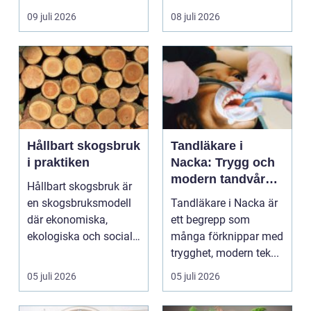
egen liten ...
hjälp i huv...
09 juli 2026
08 juli 2026
Hållbart skogsbruk
Tandläkare i
i praktiken
Nacka: Trygg och
modern tandvård
Hållbart skogsbruk är
nära dig
en skogsbruksmodell
Tandläkare i Nacka är
där ekonomiska,
ett begrepp som
ekologiska och sociala
många förknippar med
värden vägs samman
trygghet, modern tek...
...
05 juli 2026
05 juli 2026