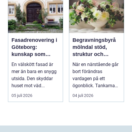
Fasadrenovering i
Begravningsbyrå
Göteborg:
mölndal stöd,
kunskap som
struktur och
lönar sig på lång
omsorg när livet
En välskött fasad är
När en närstående går
sikt
förändras
mer än bara en snygg
bort förändras
utsida. Den skyddar
vardagen på ett
huset mot väd...
ögonblick. Tankarna
snurrar, känslorna
05 juli 2026
04 juli 2026
pendlar ...