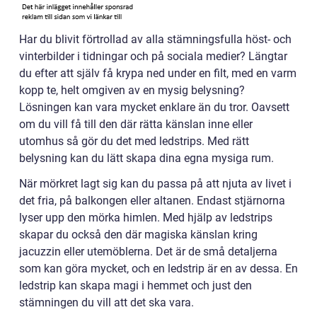
Har du blivit förtrollad av alla stämningsfulla höst- och
vinterbilder i tidningar och på sociala medier? Längtar
du efter att själv få krypa ned under en filt, med en varm
kopp te, helt omgiven av en mysig belysning?
Lösningen kan vara mycket enklare än du tror. Oavsett
om du vill få till den där rätta känslan inne eller
utomhus så gör du det med ledstrips. Med rätt
belysning kan du lätt skapa dina egna mysiga rum.
När mörkret lagt sig kan du passa på att njuta av livet i
det fria, på balkongen eller altanen.
Endast stjärnorna
lyser upp den mörka himlen. Med hjälp av ledstrips
skapar du också den där magiska känslan kring
jacuzzin eller utemöblerna. Det är de små detaljerna
som kan göra mycket, och en ledstrip är en av dessa. En
ledstrip kan skapa magi i hemmet och just den
stämningen du vill att det ska vara.