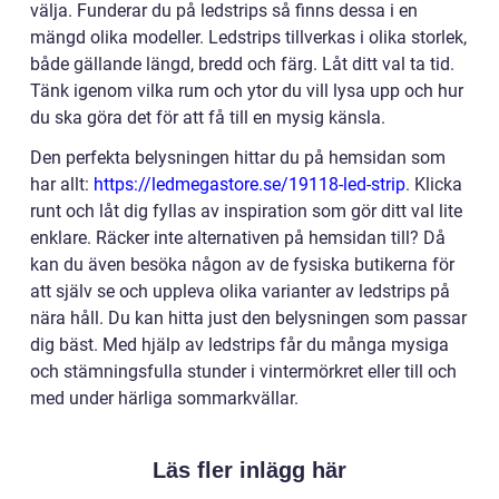
välja. Funderar du på ledstrips så finns dessa i en
mängd olika modeller. Ledstrips tillverkas i olika storlek,
både gällande längd, bredd och färg. Låt ditt val ta tid.
Tänk igenom vilka rum och ytor du vill lysa upp och hur
du ska göra det för att få till en mysig känsla.
Den perfekta belysningen hittar du på hemsidan som
har allt:
https://ledmegastore.se/19118-led-strip
. Klicka
runt och låt dig fyllas av inspiration som gör ditt val lite
enklare. Räcker inte alternativen på hemsidan till? Då
kan du även besöka någon av de fysiska butikerna för
att själv se och uppleva olika varianter av ledstrips på
nära håll. Du kan hitta just den belysningen som passar
dig bäst. Med hjälp av ledstrips får du många mysiga
och stämningsfulla stunder i vintermörkret eller till och
med under härliga sommarkvällar.
Läs fler inlägg här