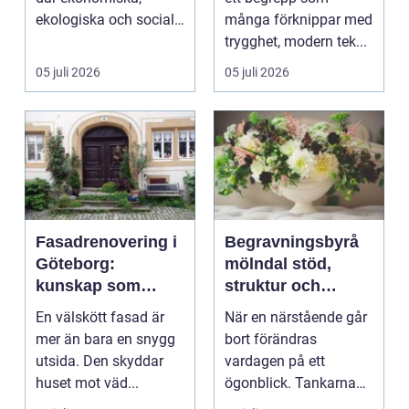
ekologiska och sociala
många förknippar med
värden vägs samman
trygghet, modern tek...
...
05 juli 2026
05 juli 2026
Fasadrenovering i
Begravningsbyrå
Göteborg:
mölndal stöd,
kunskap som
struktur och
lönar sig på lång
omsorg när livet
En välskött fasad är
När en närstående går
sikt
förändras
mer än bara en snygg
bort förändras
utsida. Den skyddar
vardagen på ett
huset mot väd...
ögonblick. Tankarna
snurrar, känslorna