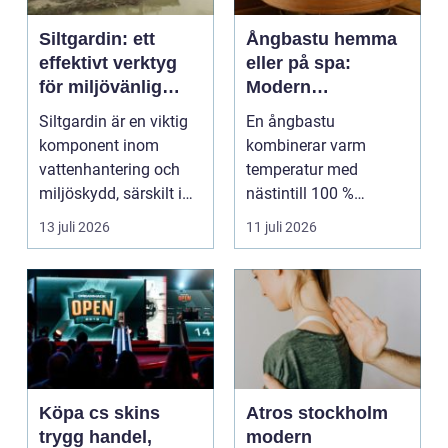
Siltgardin: ett
Ångbastu hemma
effektivt verktyg
eller på spa:
för miljövänlig
Modern
vattenhantering
återhämtning med
Siltgardin är en viktig
En ångbastu
uråldrig logik
komponent inom
kombinerar varm
vattenhantering och
temperatur med
miljöskydd, särskilt i
nästintill 100 %
verksamheter som i...
luftfuktighet för att
13 juli 2026
11 juli 2026
sk...
Köpa cs skins
Atros stockholm
trygg handel,
modern