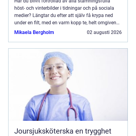
Har du blivit förtrollad av alla stämningsfulla
höst- och vinterbilder i tidningar och på sociala
medier? Längtar du efter att själv få krypa ned
under en filt, med en varm kopp te, helt omgiven
av en mysig belysning? Lösningen kan vara
Mikaela Bergholm
02 augusti 2026
mycket enklar...
Joursjuksköterska en trygghet