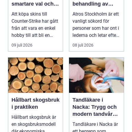
smartare val och
behandling av
bättre affärer
ledbesvär i
Att köpa skins till
Atros Stockholm är ett
huvudstaden
Counter-Strike har gått
vanligt sökord för
från att vara en enkel
personer som har ont i
hobby till att bli en
lederna och letar efter
egen liten ...
hjälp i huv...
09 juli 2026
08 juli 2026
Hållbart skogsbruk
Tandläkare i
i praktiken
Nacka: Trygg och
modern tandvård
Hållbart skogsbruk är
nära dig
en skogsbruksmodell
Tandläkare i Nacka är
där ekonomiska,
ett begrepp som