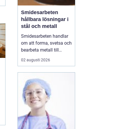
Smidesarbeten
hållbara lösningar i
stål och metall
Smidesarbeten handlar
om att forma, svetsa och
bearbeta metall till
starka och hållbara
02 augusti 2026
konstruktioner. Det kan
vara allt från räcken och
trappor till stora
stålkonstruktioner i
industrin. När smidet
utförs rätt får du
produkter som håller
länge, tål...