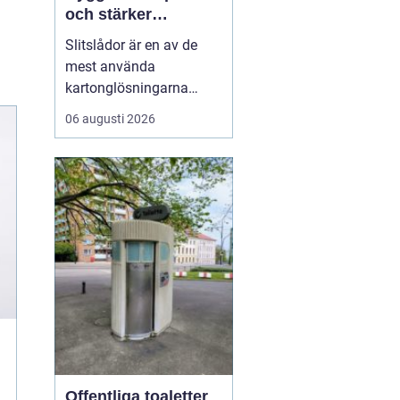
och stärker
varumärket
Slitslådor är en av de
mest använda
kartonglösningarna
inom transport och
06 augusti 2026
logistik, och många
företag väljer
leverantörer som
standardpack.se för att
säkra både kvalitet och
flexibilitet. En s...
Offentliga toaletter