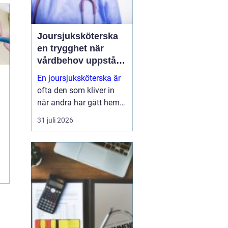
Joursjuksköterska
en trygghet när
vårdbehov uppstår
dygnet runt
En joursjuksköterska är
ofta den som kliver in
när andra har gått hem
för dagen. Under sena
31 juli 2026
kvällar, nätter och helger
ansvarar jouren för att
människor på
äldreboenden, LSS-
boenden, inom
socialpsykiatrin och i
ord...