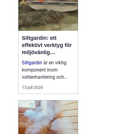
Siltgardin: ett
effektivt verktyg för
miljövänlig
vattenhantering
Siltgardin
är en viktig
komponent inom
vattenhantering och
miljöskydd, särskilt i
13 juli 2026
verksamheter som
involverar muddring och
sjögrävning. Dessa
barriärer hjälper till att
minska grumling och
sp...