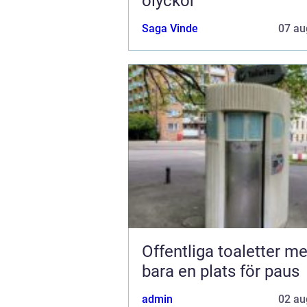
olyckor
Saga Vinde
07 au
Offentliga toaletter mer än
bara en plats för paus
admin
02 au