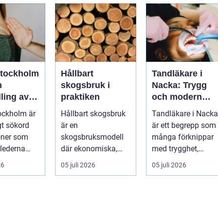
i...
stockholm
Hållbart
Tandläkare i
n
skogsbruk i
Nacka: Trygg
ling av
praktiken
och modern
är i
tandvård nära
ockholm är
Hållbart skogsbruk
Tandläkare i Nacka
taden
dig
gt sökord
är en
är ett begrepp som
oner som
skogsbruksmodell
många förknippar
 lederna
där ekonomiska,
med trygghet,
 efter hjälp
ekologiska och
modern tek...
26
05 juli 2026
05 juli 2026
sociala värden vägs
samman ...