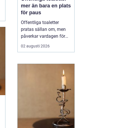
mer än bara en plats
för paus
Offentliga toaletter
pratas sällan om, men
påverkar vardagen för
nästan alla. När en stad,
02 augusti 2026
park eller reseknut
saknar fungerande
toaletter begränsas
människors frihet.
Föräldrar med barn,
äldre, personer med
funktionsnedsättning
och långväga resenäre...