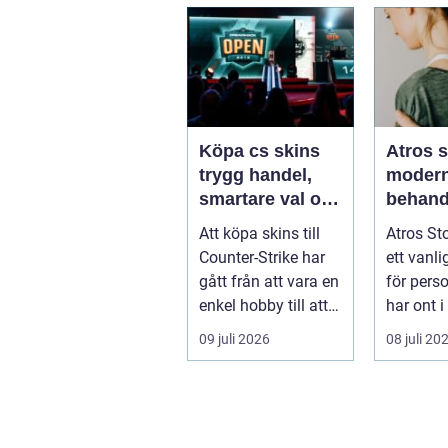
kvällar,...
Köpa cs skins
Atros 
trygg handel,
moder
smartare val och
behand
bättre affärer
ledbesv
Att köpa skins till
Atros St
huvuds
Counter-Strike har
ett vanli
gått från att vara en
för pers
enkel hobby till att
har ont i
bli en egen liten ...
och letar
09 juli 2026
08 juli 20
i huv...