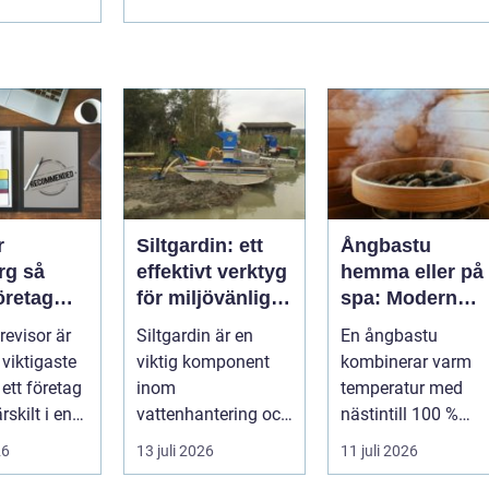
r
Siltgardin: ett
Ångbastu
 så
effektivt verktyg
hemma eller på
företag
för miljövänlig
spa: Modern
rtner för
vattenhantering
återhämtning
 revisor är
Siltgardin är en
En ångbastu
llväxt
med uråldrig
 viktigaste
viktig komponent
kombinerar varm
logik
ett företag
inom
temperatur med
rskilt i en
vattenhantering och
nästintill 100 %
ntensi...
miljöskydd, särskilt i
luftfuktighet för att
26
13 juli 2026
11 juli 2026
verksamheter som
sk...