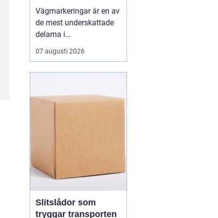
olyckor
Vägmarkeringar är en av
de mest underskattade
delarna i
trafiksäkerheten. De
07 augusti 2026
syns överallt, men märks
nästan inte förrän de
saknas eller är slitna.
Tydliga linjer hjälper
förare, cyklister och
gående att ta rätt beslut i
rätt tid. När
markeringarna ä...
Slitslådor som
tryggar transporten