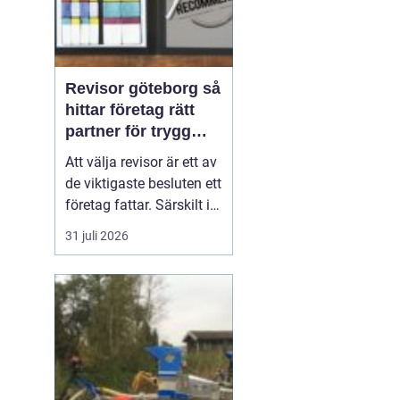
Revisor göteborg så
hittar företag rätt
partner för trygg
tillväxt
Att välja revisor är ett av
de viktigaste besluten ett
företag fattar. Särskilt i
en företagsintensiv stad
31 juli 2026
som Göteborg, där allt
från mindre ägarledda
bolag till internationella
koncerner verkar sida vid
sida. En bra revisor gör
mer än att granska s...