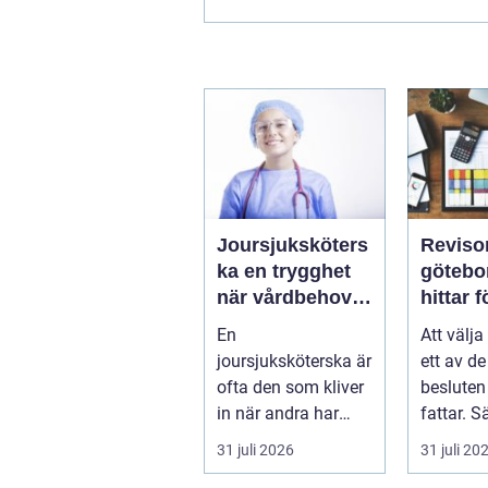
Joursjuksköters
Reviso
ka en trygghet
göteborg
när vårdbehov
hittar 
uppstår dygnet
rätt pa
En
Att välja
runt
trygg ti
joursjuksköterska är
ett av de
ofta den som kliver
besluten 
in när andra har
fattar. Sä
gått hem för dagen.
företagsi
31 juli 2026
31 juli 20
Under sena