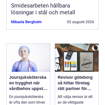
Smidesarbeten hållbara
lösningar i stål och metall
Mikaela Bergholm
02 augusti 2026
Joursjuksköterska
Revisor göteborg
en trygghet när
så hittar företag
vårdbehov uppstår
rätt partner för
dygnet runt
trygg tillväxt
En joursjuksköterska
Att välja revisor är ett
är ofta den som kliver
av de viktigaste