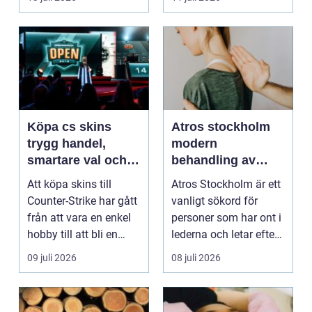
sk...
Köpa cs skins
Atros stockholm
trygg handel,
modern
smartare val och
behandling av
bättre affärer
ledbesvär i
Att köpa skins till
Atros Stockholm är ett
huvudstaden
Counter-Strike har gått
vanligt sökord för
från att vara en enkel
personer som har ont i
hobby till att bli en
lederna och letar efter
egen liten ...
hjälp i huv...
09 juli 2026
08 juli 2026