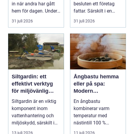
in när andra har gått
besluten ett företag
hem för dagen. Under
fattar. Särskilt i en
sena kvällar,...
företagsintensi...
31 juli 2026
31 juli 2026
Siltgardin: ett
Ångbastu hemma
effektivt verktyg
eller på spa:
för miljövänlig
Modern
vattenhantering
återhämtning med
Siltgardin är en viktig
En ångbastu
uråldrig logik
komponent inom
kombinerar varm
vattenhantering och
temperatur med
miljöskydd, särskilt i
nästintill 100 %
verksamheter som i...
luftfuktighet för att
13 juli 2026
11 juli 2026