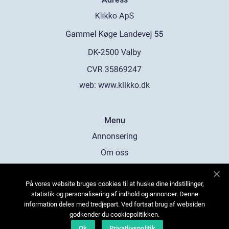
web:
www.klikko.dk
Menu
Annonsering
Om oss
Cookies
På vores website bruges cookies til at huske dine indstillinger,
Kontakta oss
statistik og personalisering af indhold og annoncer. Denne
Sitemap
information deles med tredjepart. Ved fortsat brug af websiden
godkender du cookiepolitikken.
Ok
Privatlivspolitik