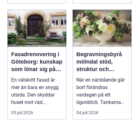
Fasadrenovering i
Begravningsbyrå
Göteborg: kunskap
mölndal stöd,
som lönar sig på
struktur och
lång sikt
omsorg när livet
En välskött fasad är
När en närstående går
förändras
mer än bara en snygg
bort förändras
utsida. Den skyddar
vardagen på ett
huset mot väd...
ögonblick. Tankarna
snurrar, känslorna
05 juli 2026
04 juli 2026
pendlar ...