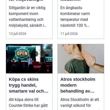
vattenhantering
återhämtning med
Siltgardin är en viktig
En ångbastu
uråldrig logik
komponent inom
kombinerar varm
vattenhantering och
temperatur med
miljöskydd, särskilt i
nästintill 100 %
verksamheter som i...
luftfuktighet för att sk...
13 juli 2026
11 juli 2026
Köpa cs skins
Atros stockholm
trygg handel,
modern
smartare val och
behandling av
bättre affärer
ledbesvär i
Att köpa skins till
Atros Stockholm är ett
huvudstaden
Counter-Strike har gått
vanligt sökord för