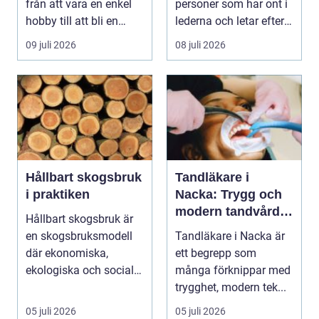
från att vara en enkel
personer som har ont i
hobby till att bli en
lederna och letar efter
egen liten ...
hjälp i huv...
09 juli 2026
08 juli 2026
Hållbart skogsbruk
Tandläkare i
i praktiken
Nacka: Trygg och
modern tandvård
Hållbart skogsbruk är
nära dig
en skogsbruksmodell
Tandläkare i Nacka är
där ekonomiska,
ett begrepp som
ekologiska och sociala
många förknippar med
värden vägs samman
trygghet, modern tek...
...
05 juli 2026
05 juli 2026