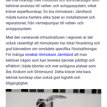
det inte ovanligt med fritidshus och sommarstugor som
behöver anslutas till vatten- och avloppssystem, vilket
kräver expertkunskap. En bra rörmokare i Jämtland
måste kunna hantera olika typer av installationer och
reparationer, från värmepumpar till vatten- och
avloppssystem.
Med den varierande infrastrukturen i regionen är det
också väsentligt att rörmokaren har lokal förankring och
god kännedom om områdets specifika förutsättningar.
För många
innebär rörmokare Jämtland
att man
behöver någon som kan leverera tjänster pålitligt och
effektivt i både tätorter och mer avlägsna platser som
Åre, Krokom och Strömsund. Detta kräver inte bara
teknisk kunskap utan också god logistik och
tillgänglighet.