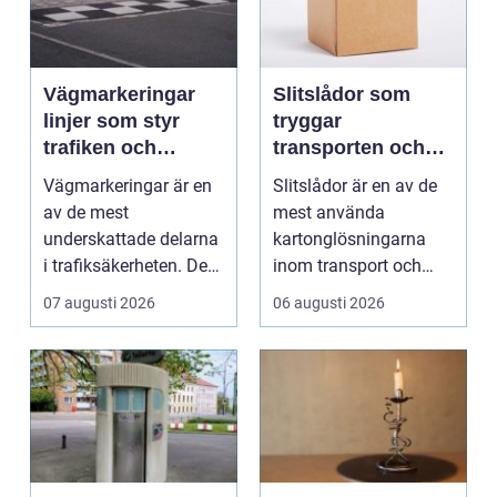
Vägmarkeringar
Slitslådor som
linjer som styr
tryggar
trafiken och
transporten och
minskar olyckor
stärker varumärket
Vägmarkeringar är en
Slitslådor är en av de
av de mest
mest använda
underskattade delarna
kartonglösningarna
i trafiksäkerheten. De
inom transport och
syns överallt, men
logis...
07 augusti 2026
06 augusti 2026
märk...