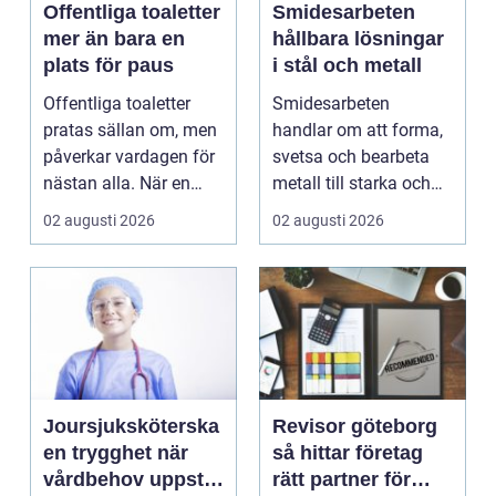
Offentliga toaletter
Smidesarbeten
mer än bara en
hållbara lösningar
plats för paus
i stål och metall
Offentliga toaletter
Smidesarbeten
pratas sällan om, men
handlar om att forma,
påverkar vardagen för
svetsa och bearbeta
nästan alla. När en
metall till starka och
stad, park elle...
hållbara konstruktion...
02 augusti 2026
02 augusti 2026
Joursjuksköterska
Revisor göteborg
en trygghet när
så hittar företag
vårdbehov uppstår
rätt partner för