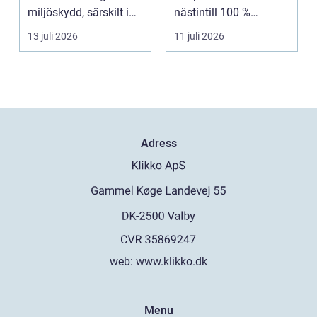
miljöskydd, särskilt i
nästintill 100 %
verksamheter som i...
luftfuktighet för att
13 juli 2026
11 juli 2026
sk...
Adress
web:
www.klikko.dk
Menu