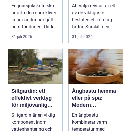
dygnet runt
trygg tillväxt
En joursjuksköterska
Att välja revisor är ett
är ofta den som kliver
av de viktigaste
in när andra har gått
besluten ett företag
hem för dagen. Under
fattar. Särskilt i en
sena kvällar,...
företagsintensi...
31 juli 2026
31 juli 2026
Siltgardin: ett
Ångbastu hemma
effektivt verktyg
eller på spa:
för miljövänlig
Modern
vattenhantering
återhämtning med
Siltgardin är en viktig
En ångbastu
uråldrig logik
komponent inom
kombinerar varm
vattenhantering och
temperatur med