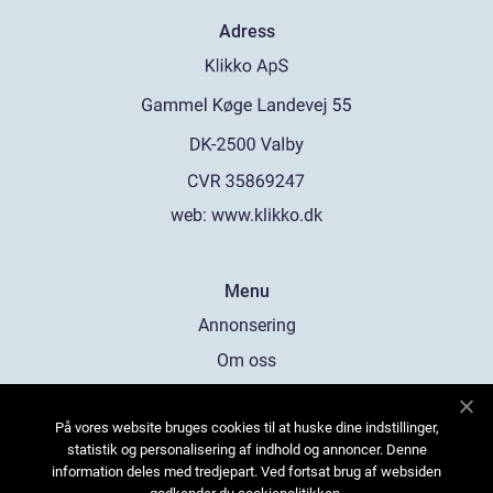
Adress
web:
www.klikko.dk
Menu
Annonsering
Om oss
Cookies
På vores website bruges cookies til at huske dine indstillinger,
Kontakta oss
statistik og personalisering af indhold og annoncer. Denne
Sitemap
information deles med tredjepart. Ved fortsat brug af websiden