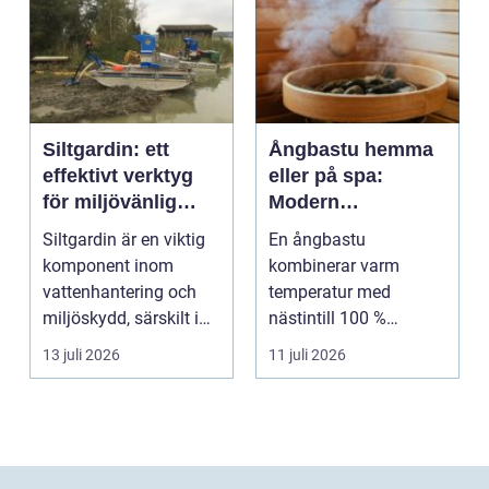
Siltgardin: ett
Ångbastu hemma
effektivt verktyg
eller på spa:
för miljövänlig
Modern
vattenhantering
återhämtning med
Siltgardin är en viktig
En ångbastu
uråldrig logik
komponent inom
kombinerar varm
vattenhantering och
temperatur med
miljöskydd, särskilt i
nästintill 100 %
verksamheter som i...
luftfuktighet för att
13 juli 2026
11 juli 2026
sk...