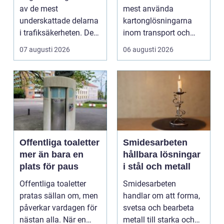
av de mest
mest använda
underskattade delarna
kartonglösningarna
i trafiksäkerheten. De
inom transport och
syns överallt, men
logis...
07 augusti 2026
06 augusti 2026
märk...
Offentliga toaletter
Smidesarbeten
mer än bara en
hållbara lösningar
plats för paus
i stål och metall
Offentliga toaletter
Smidesarbeten
pratas sällan om, men
handlar om att forma,
påverkar vardagen för
svetsa och bearbeta
nästan alla. När en
metall till starka och