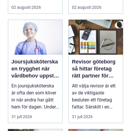
stad, park elle...
hållbara konstruktion...
02 augusti 2026
02 augusti 2026
Joursjuksköterska
Revisor göteborg
en trygghet när
så hittar företag
vårdbehov uppstår
rätt partner för
dygnet runt
trygg tillväxt
En joursjuksköterska
Att välja revisor är ett
är ofta den som kliver
av de viktigaste
in när andra har gått
besluten ett företag
hem för dagen. Under
fattar. Särskilt i en
sena kvällar,...
företagsintensi...
31 juli 2026
31 juli 2026