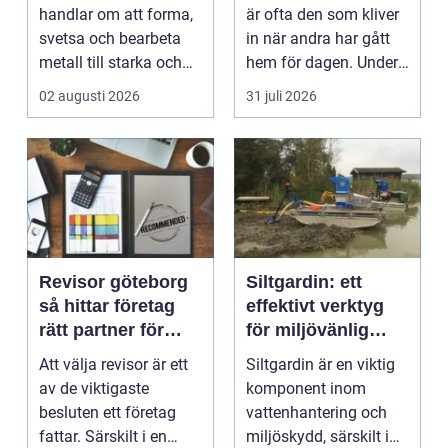
handlar om att forma,
är ofta den som kliver
svetsa och bearbeta
in när andra har gått
metall till starka och
hem för dagen. Under
hållbara konstruktion...
sena kvällar,...
02 augusti 2026
31 juli 2026
Revisor göteborg
Siltgardin: ett
så hittar företag
effektivt verktyg
rätt partner för
för miljövänlig
trygg tillväxt
vattenhantering
Att välja revisor är ett
Siltgardin är en viktig
av de viktigaste
komponent inom
besluten ett företag
vattenhantering och
fattar. Särskilt i en
miljöskydd, särskilt i