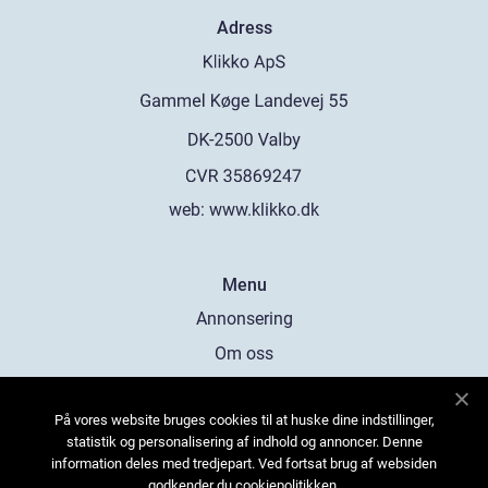
Adress
web:
www.klikko.dk
Menu
Annonsering
Om oss
Cookies
På vores website bruges cookies til at huske dine indstillinger,
Kontakta oss
statistik og personalisering af indhold og annoncer. Denne
Sitemap
information deles med tredjepart. Ved fortsat brug af websiden
godkender du cookiepolitikken.