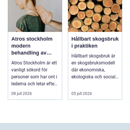
Atros stockholm
Hållbart skogsbruk
modern
i praktiken
behandling av
Hållbart skogsbruk är
ledbesvär i
Atros Stockholm är ett
en skogsbruksmodell
huvudstaden
vanligt sökord för
där ekonomiska,
personer som har ont i
ekologiska och sociala
lederna och letar efter
värden vägs samman
hjälp i huv...
...
08 juli 2026
05 juli 2026