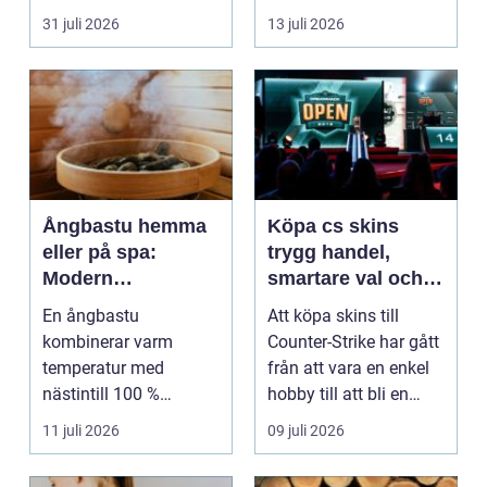
företagsintensi...
verksamheter som i...
31 juli 2026
13 juli 2026
Ångbastu hemma
Köpa cs skins
eller på spa:
trygg handel,
Modern
smartare val och
återhämtning med
bättre affärer
En ångbastu
Att köpa skins till
uråldrig logik
kombinerar varm
Counter-Strike har gått
temperatur med
från att vara en enkel
nästintill 100 %
hobby till att bli en
luftfuktighet för att
egen liten ...
11 juli 2026
09 juli 2026
sk...