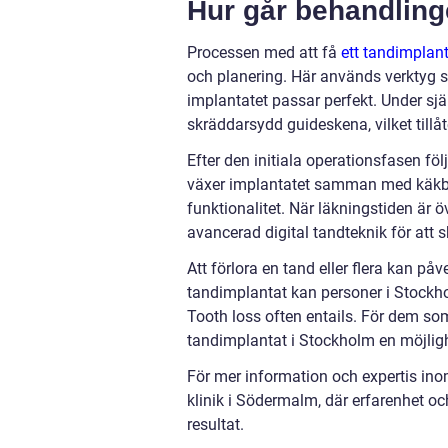
Hur går behandlinge
Processen med att få
ett tandimplant
och planering. Här används verktyg so
implantatet passar perfekt. Under sj
skräddarsydd guideskena, vilket tillåt
Efter den initiala operationsfasen fö
växer implantatet samman med käkbene
funktionalitet. När läkningstiden är 
avancerad digital tandteknik för att 
Att förlora en tand eller flera kan på
tandimplantat kan personer i Stockh
Tooth loss often entails. För dem som
tandimplantat i Stockholm en möjlighet 
För mer information och expertis inom
klinik i Södermalm, där erfarenhet o
resultat.