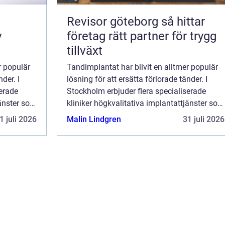
Revisor göteborg så hittar
v
företag rätt partner för trygg
tillväxt
r populär
Tandimplantat har blivit en alltmer populär
der. I
lösning för att ersätta förlorade tänder. I
serade
Stockholm erbjuder flera specialiserade
jänster som
kliniker högkvalitativa implantattjänster som
återger både funktionali...
1 juli 2026
Malin Lindgren
31 juli 2026