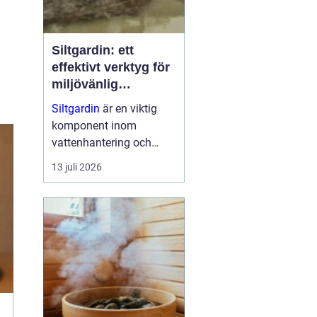
Siltgardin: ett
effektivt verktyg för
miljövänlig
vattenhantering
Siltgardin
är en viktig
komponent inom
vattenhantering och
miljöskydd, särskilt i
13 juli 2026
verksamheter som
involverar muddring och
sjögrävning. Dessa
barriärer hjälper till att
minska grumling och
sp...