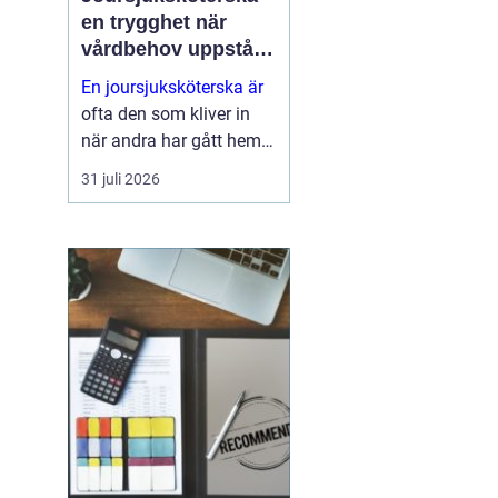
en trygghet när
vårdbehov uppstår
dygnet runt
En joursjuksköterska är
ofta den som kliver in
när andra har gått hem
för dagen. Under sena
31 juli 2026
kvällar, nätter och helger
ansvarar jouren för att
människor på
äldreboenden, LSS-
boenden, inom
socialpsykiatrin och i
ord...