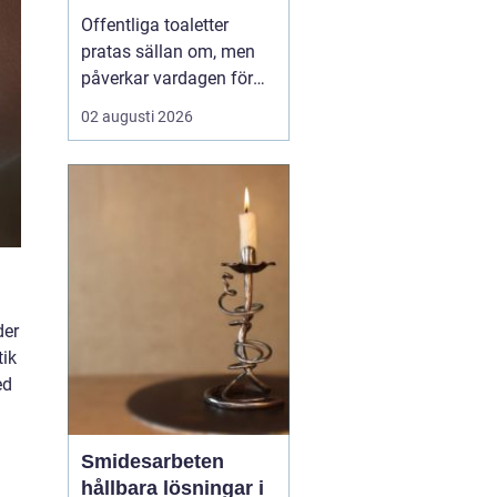
Offentliga toaletter
pratas sällan om, men
påverkar vardagen för
nästan alla. När en stad,
02 augusti 2026
park eller reseknut
saknar fungerande
toaletter begränsas
människors frihet.
Föräldrar med barn,
äldre, personer med
funktionsnedsättning
och långväga resenäre...
der
tik
ed
Smidesarbeten
hållbara lösningar i