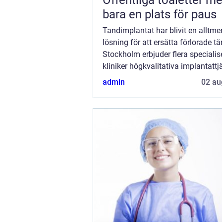
Offentliga toaletter mer än
bara en plats för paus
Tandimplantat har blivit en alltme
lösning för att ersätta förlorade tän
Stockholm erbjuder flera speciali
kliniker högkvalitativa implantatt
återger både funktionali...
admin
02 au