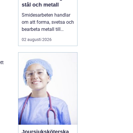
stål och metall
Smidesarbeten handlar
om att forma, svetsa och
bearbeta metall till
starka och hållbara
02 augusti 2026
konstruktioner. Det kan
vara allt från räcken och
trappor till stora
tt
stålkonstruktioner i
industrin. När smidet
utförs rätt får du
produkter som håller
länge, tål...
Joursjuksköterska