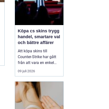
Köpa cs skins trygg
handel, smartare val
och bättre affärer
Att köpa skins till
Counter-Strike har gått
från att vara en enkel
hobby till att bli en egen
09 juli 2026
liten ekonomi. Värdet på
en kniv eller ett ovanligt
vapen kan motsvara en
mobiltelefon, och
misstag kan bli dyra.
Därför söker många