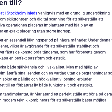
n till?
at i Stockholm inleds
vanligtvis med en grundlig undersökning
m skiktröntgen och digital scanning för att säkerställa att
älva operationen placeras implantatet med hjälp av en
er en exakt placering utan större ingrepp.
ljer en essentiell läkningsperiod på några månader. Under denna 
t, vilket är avgörande för att säkerställa stabilitet och
över fästs de konstgjorda tänderna, som har förberetts genom
skapa en perfekt passform och estetik.
verka både självkänsla och livskvalitet. Men med hjälp av
olm återfå sina leenden och en vardag utan de begränsningar 
 söker en pålitlig och högkvalitativ lösning, erbjuder
till ett förbättrat liv både funktionellt och estetiskt.
 tandimplantat, är Mariatand ett perfekt ställe att börja på der
ch modern teknik kombineras för att säkerställa bästa möjliga