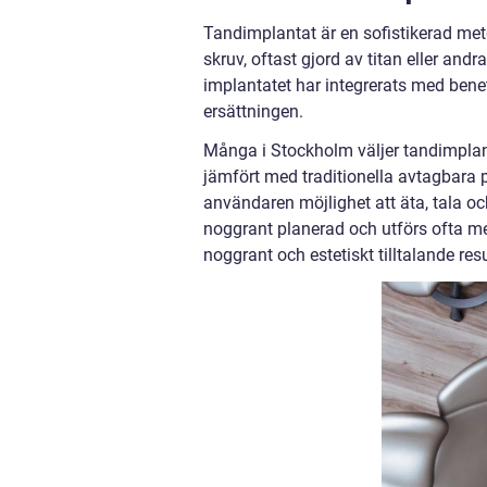
Tandimplantat är en sofistikerad met
skruv, oftast gjord av titan eller and
implantatet har integrerats med benet 
ersättningen.
Många i Stockholm väljer tandimplan
jämfört med traditionella avtagbara p
användaren möjlighet att äta, tala oc
noggrant planerad och utförs ofta med
noggrant och estetiskt tilltalande resu