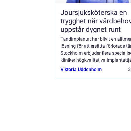
Joursjuksköterska en
trygghet när vårdbeho
uppstår dygnet runt
Tandimplantat har blivit en alltme
lösning för att ersätta förlorade tän
Stockholm erbjuder flera speciali
kliniker högkvalitativa implantatt
återger både funktionali...
Viktoria Uddenholm
3