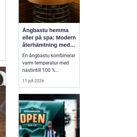
Ångbastu hemma
eller på spa: Modern
återhämtning med
uråldrig logik
En ångbastu kombinerar
varm temperatur med
nästintill 100 %
luftfuktighet för att
11 juli 2026
skapa en intensiv men
skonsam
värmeupplevelse. Till
skillnad från en
torrbastu arbetar den
mer med fukt än extrem
värme, vilket g&o...