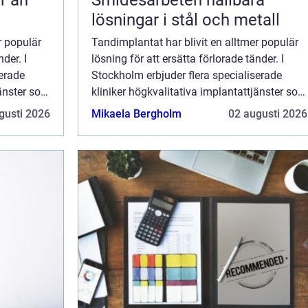
Smidesarbeten hållbara
lösningar i stål och metall
r populär
Tandimplantat har blivit en alltmer populär
der. I
lösning för att ersätta förlorade tänder. I
serade
Stockholm erbjuder flera specialiserade
jänster som
kliniker högkvalitativa implantattjänster som
återger både funktionali...
gusti 2026
Mikaela Bergholm
02 augusti 2026