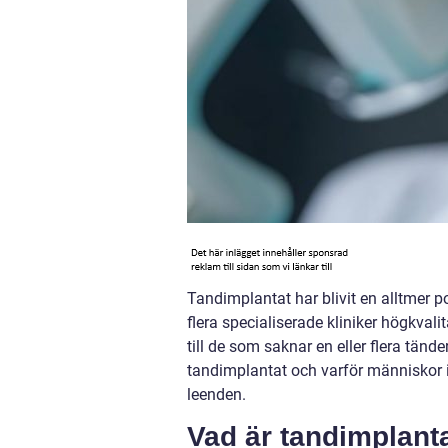
Tandimplantat har blivit en alltmer po
flera specialiserade kliniker högkvali
till de som saknar en eller flera tänd
tandimplantat och varför människor i
leenden.
Vad är tandimplant