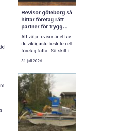
Revisor göteborg så
hittar företag rätt
partner för trygg
tillväxt
Att välja revisor är ett av
de viktigaste besluten ett
tid
företag fattar. Särskilt i
en företagsintensiv stad
31 juli 2026
som Göteborg, där allt
från mindre ägarledda
bolag till internationella
som
koncerner verkar sida vid
sida. En bra revisor gör
mer än att granska s...
as