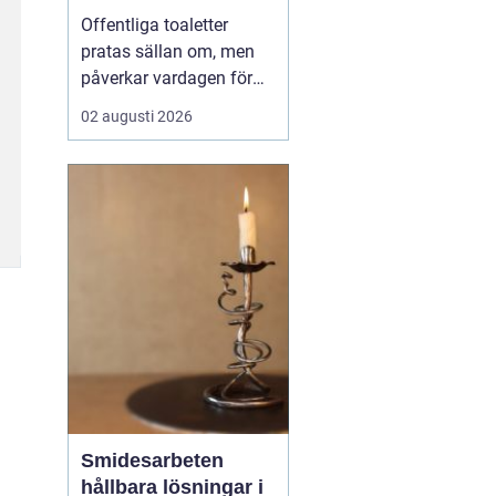
Offentliga toaletter
pratas sällan om, men
påverkar vardagen för
nästan alla. När en stad,
02 augusti 2026
park eller reseknut
saknar fungerande
toaletter begränsas
människors frihet.
Föräldrar med barn,
äldre, personer med
funktionsnedsättning
och långväga resenäre...
Smidesarbeten
hållbara lösningar i