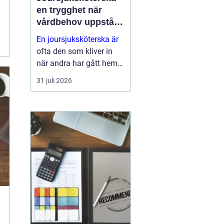
en trygghet när
vårdbehov uppstår
dygnet runt
En joursjuksköterska är
ofta den som kliver in
när andra har gått hem
för dagen. Under sena
31 juli 2026
kvällar, nätter och helger
ansvarar jouren för att
människor på
äldreboenden, LSS-
boenden, inom
socialpsykiatrin och i
ord...