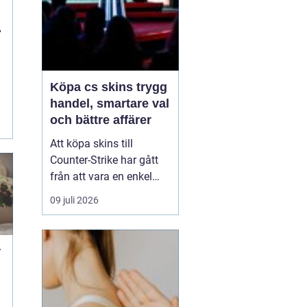
Köpa cs skins trygg
handel, smartare val
och bättre affärer
Att köpa skins till
Counter-Strike har gått
från att vara en enkel
hobby till att bli en egen
09 juli 2026
liten ekonomi. Värdet på
en kniv eller ett ovanligt
vapen kan motsvara en
r
mobiltelefon, och
misstag kan bli dyra.
Därför söker många
t