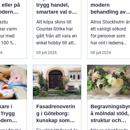
eller på
trygg handel,
modern
odern
smartare val och
behandling av
mtning
bättre affärer
ledbesvär i
astu
Att köpa skins till
Atros Stockholm är
åldrig
huvudstaden
rar varm
Counter-Strike har
ett vanligt sökord
tur med
gått från att vara en
för personer som
l 100 %
enkel hobby till att
har ont i lederna
ghet för att
bli en egen liten ...
och letar efter hjälp
26
09 juli 2026
08 juli 2026
i huv...
are i
Fasadrenoverin
Begravningsby
 Trygg
g i Göteborg:
å mölndal stöd,
dern
kunskap som
struktur och
rd nära
lönar sig på lång
omsorg när live