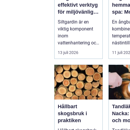
effektivt verktyg
hemma 
för miljövänlig
spa: M
vattenhantering
återhä
Siltgardin är en
En ångb
med ur
viktig komponent
kombine
logik
inom
tempera
vattenhantering och
nästintil
miljöskydd, särskilt i
luftfukti
13 juli 2026
11 juli 20
verksamheter som
sk...
i...
Hållbart
Tandläk
skogsbruk i
Nacka:
praktiken
och mo
tandvå