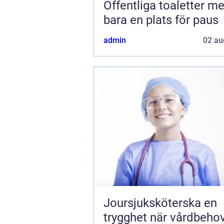
Offentliga toaletter mer än
bara en plats för paus
admin
02 au
Joursjuksköterska en
trygghet när vårdbeho