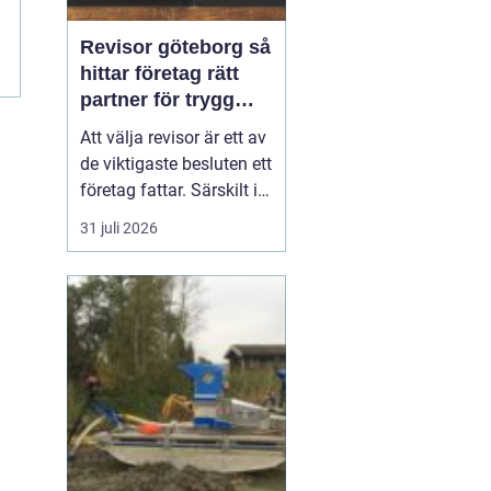
Revisor göteborg så
hittar företag rätt
partner för trygg
tillväxt
Att välja revisor är ett av
de viktigaste besluten ett
företag fattar. Särskilt i
en företagsintensiv stad
31 juli 2026
som Göteborg, där allt
från mindre ägarledda
bolag till internationella
koncerner verkar sida vid
sida. En bra revisor gör
mer än att granska s...