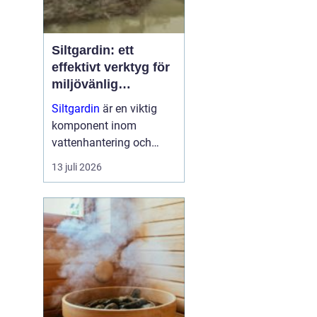
Siltgardin: ett
effektivt verktyg för
miljövänlig
vattenhantering
Siltgardin
är en viktig
komponent inom
vattenhantering och
miljöskydd, särskilt i
13 juli 2026
verksamheter som
involverar muddring och
sjögrävning. Dessa
barriärer hjälper till att
minska grumling och
sp...