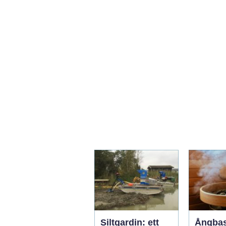
Siltgardin: ett
Ångba