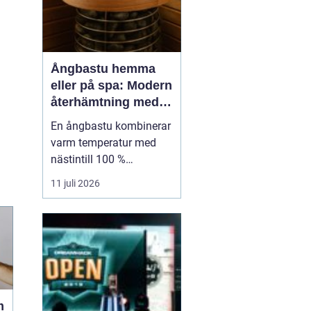
Ångbastu hemma
eller på spa: Modern
återhämtning med
uråldrig logik
En ångbastu kombinerar
varm temperatur med
nästintill 100 %
luftfuktighet för att
11 juli 2026
skapa en intensiv men
skonsam
värmeupplevelse. Till
skillnad från en
torrbastu arbetar den
mer med fukt än extrem
värme, vilket g&o...
m