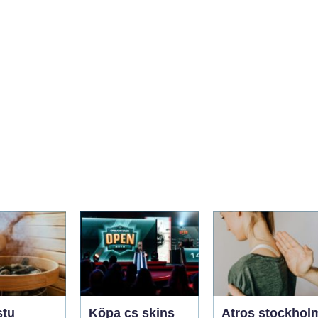
stu
Köpa cs skins
Atros stockhol