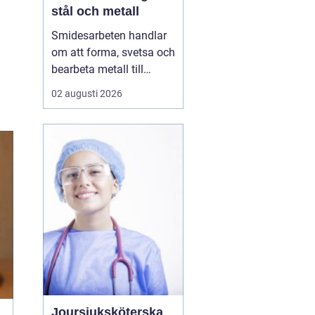
stål och metall
Smidesarbeten handlar
om att forma, svetsa och
bearbeta metall till
starka och hållbara
02 augusti 2026
konstruktioner. Det kan
vara allt från räcken och
trappor till stora
stålkonstruktioner i
industrin. När smidet
utförs rätt får du
produkter som håller
länge, tål...
Joursjuksköterska