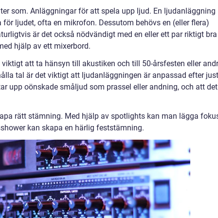
ter som. Anläggningar för att spela upp ljud. En ljudanläggning
a för ljudet, ofta en mikrofon. Dessutom behövs en (eller flera)
aturligtvis är det också nödvändigt med en eller ett par riktigt bra
 med hjälp av ett mixerbord.
iktigt att ta hänsyn till akustiken och till 50-årsfesten eller and
 tal är det viktigt att ljudanläggningen är anpassad efter jus
te tar upp oönskade småljud som prassel eller andning, och att det
skapa rätt stämning. Med hjälp av spotlights kan man lägga foku
jusshower kan skapa en härlig feststämning.