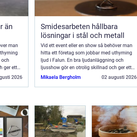
Smidesarbeten hållbara
lösningar i stål och metall
höver man
Vid ett event eller en show så behöver man
uthyrning
hitta ett företag som jobbar med uthyrning
g och
ljud i Falun. En bra ljudanläggning och
h ger ett
ljusshow gör en otrolig skillnad och ger ett
 det
professionellt intryck. Oavsett om det
gusti 2026
Mikaela Bergholm
02 augusti 2026
handlar om en ...