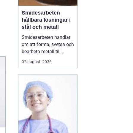
Smidesarbeten
hållbara lösningar i
stål och metall
Smidesarbeten handlar
om att forma, svetsa och
bearbeta metall till
starka och hållbara
02 augusti 2026
konstruktioner. Det kan
vara allt från räcken och
trappor till stora
stålkonstruktioner i
industrin. När smidet
utförs rätt får du
produkter som håller
länge, tål...