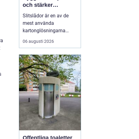
och stärker
varumärket
Slitslådor är en av de
mest använda
kartonglösningarna
inom transport och
ra
06 augusti 2026
logistik, och många
t
företag väljer
leverantörer som
standardpack.se för att
s
säkra både kvalitet och
flexibilitet. En s...
Offentliga toaletter