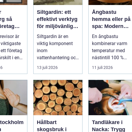
r
Siltgardin: ett
Ångbastu
 så
effektivt verktyg
hemma eller på
företag
för miljövänlig
spa: Modern
rtner för
vattenhantering
återhämtning
 revisor är
Siltgardin är en
En ångbastu
llväxt
med uråldrig
 viktigaste
viktig komponent
kombinerar varm
logik
ett företag
inom
temperatur med
rskilt i en
vattenhantering och
nästintill 100 %
ntensi...
miljöskydd, särskilt i
luftfuktighet för att
26
13 juli 2026
11 juli 2026
verksamheter som
sk...
i...
stockholm
Hållbart
Tandläkare i
n
skogsbruk i
Nacka: Trygg