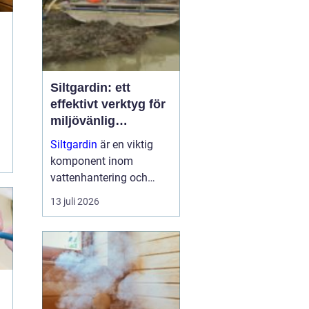
Siltgardin: ett
effektivt verktyg för
miljövänlig
vattenhantering
Siltgardin
är en viktig
komponent inom
vattenhantering och
miljöskydd, särskilt i
13 juli 2026
verksamheter som
involverar muddring och
sjögrävning. Dessa
barriärer hjälper till att
minska grumling och
sp...