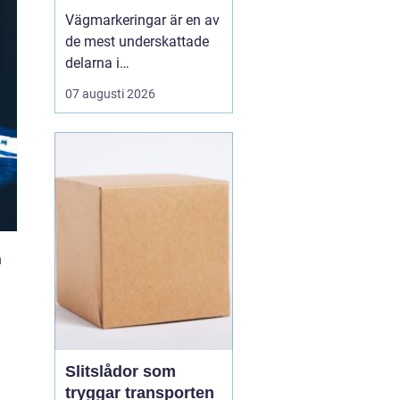
olyckor
Vägmarkeringar är en av
de mest underskattade
delarna i
trafiksäkerheten. De
07 augusti 2026
syns överallt, men märks
nästan inte förrän de
saknas eller är slitna.
Tydliga linjer hjälper
förare, cyklister och
gående att ta rätt beslut i
rätt tid. När
markeringarna ä...
n
Slitslådor som
tryggar transporten