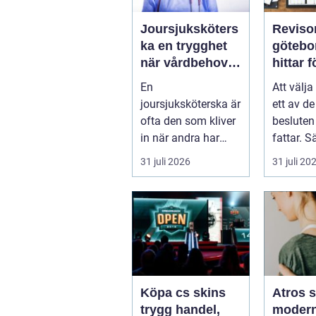
Joursjuksköters
Reviso
ka en trygghet
göteborg
när vårdbehov
hittar 
uppstår dygnet
rätt pa
En
Att välja
runt
trygg ti
joursjuksköterska är
ett av de
ofta den som kliver
besluten 
in när andra har
fattar. Sä
gått hem för dagen.
företagsi
31 juli 2026
31 juli 20
Under sena
kvällar,...
Köpa cs skins
Atros 
trygg handel,
moder