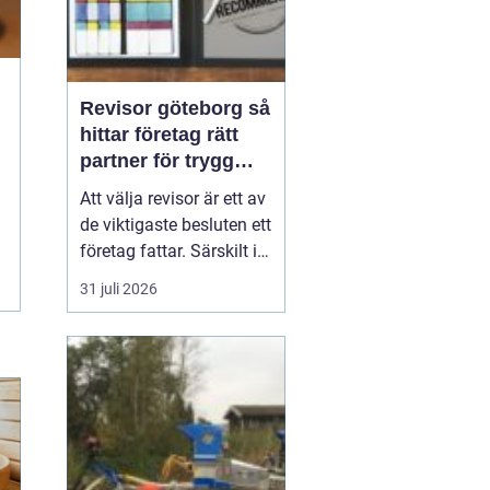
Revisor göteborg så
hittar företag rätt
partner för trygg
tillväxt
Att välja revisor är ett av
de viktigaste besluten ett
företag fattar. Särskilt i
en företagsintensiv stad
31 juli 2026
som Göteborg, där allt
från mindre ägarledda
bolag till internationella
koncerner verkar sida vid
sida. En bra revisor gör
mer än att granska s...