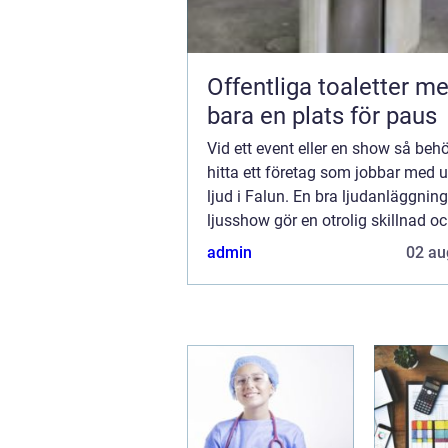
Offentliga toaletter mer än
bara en plats för paus
Vid ett event eller en show så be
hitta ett företag som jobbar med 
ljud i Falun. En bra ljudanläggnin
ljusshow gör en otrolig skillnad oc
professionellt intryck. Oavsett om
admin
02 au
handlar om en ...