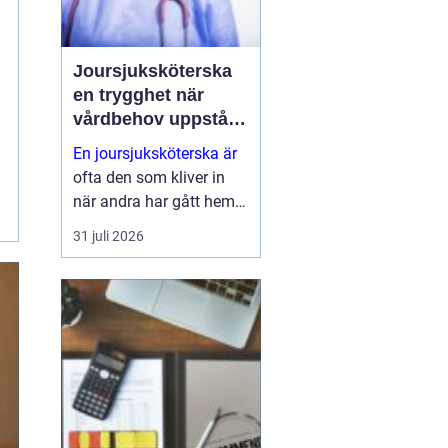
Joursjuksköterska
en trygghet när
vårdbehov uppstår
dygnet runt
En joursjuksköterska är
ofta den som kliver in
när andra har gått hem
för dagen. Under sena
31 juli 2026
kvällar, nätter och helger
ansvarar jouren för att
människor på
äldreboenden, LSS-
boenden, inom
socialpsykiatrin och i
ord...