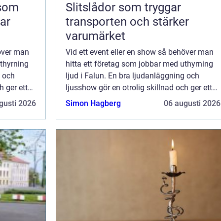
 som
Slitslådor som tryggar
kar
transporten och stärker
varumärket
höver man
Vid ett event eller en show så behöver man
uthyrning
hitta ett företag som jobbar med uthyrning
g och
ljud i Falun. En bra ljudanläggning och
h ger ett
ljusshow gör en otrolig skillnad och ger ett
 det
professionellt intryck. Oavsett om det
gusti 2026
Simon Hagberg
06 augusti 2026
handlar om en ...