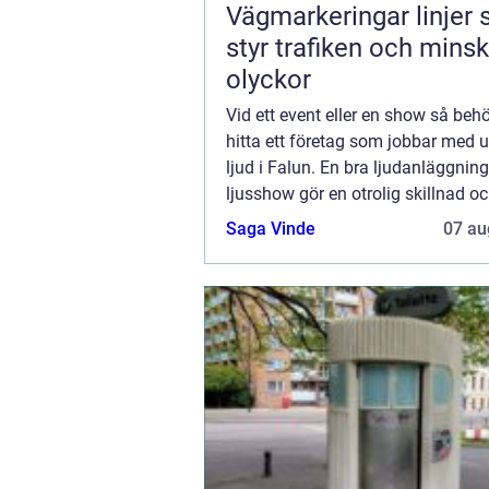
Vägmarkeringar linjer
styr trafiken och mins
olyckor
Vid ett event eller en show så be
hitta ett företag som jobbar med 
ljud i Falun. En bra ljudanläggnin
ljusshow gör en otrolig skillnad oc
professionellt intryck. Oavsett om
Saga Vinde
07 au
handlar om en ...