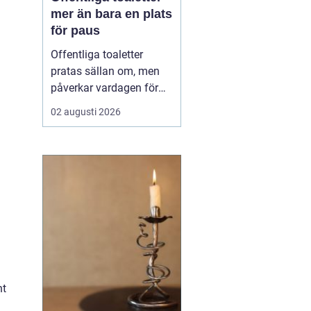
mer än bara en plats
för paus
Offentliga toaletter
pratas sällan om, men
påverkar vardagen för
nästan alla. När en stad,
02 augusti 2026
park eller reseknut
saknar fungerande
toaletter begränsas
människors frihet.
Föräldrar med barn,
äldre, personer med
funktionsnedsättning
och långväga resenäre...
nt