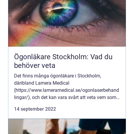
Ögonläkare Stockholm: Vad du
behöver veta
Det finns många ögonläkare i Stockholm,
däribland Lamera Medical
(https://www.lameramedical.se/ogonlaserbehand
lingar/), och det kan vara svårt att veta vem som
är bäst för dig och dina behov. Den här artikeln
14 september 2022
hjälper dig att informera om vad ögonläka...