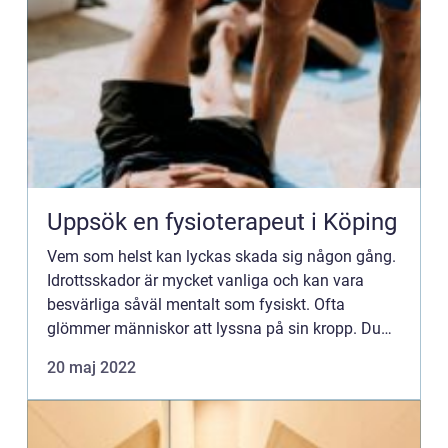
Uppsök en fysioterapeut i Köping
Vem som helst kan lyckas skada sig någon gång.
Idrottsskador är mycket vanliga och kan vara
besvärliga såväl mentalt som fysiskt. Ofta
glömmer människor att lyssna på sin kropp. Du
har säkert släpat dig ur sängen och ut i löpspåret
20 maj 2022
av vana någon gång...