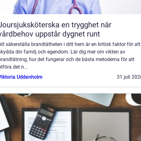
Joursjuksköterska en trygghet när
vårdbehov uppstår dygnet runt
Att säkerställa brandtätheten i ditt hem är en kritisk faktor för att
skydda din familj och egendom. Lär dig mer om vikten av
brandtätning, hur det fungerar och de bästa metoderna för att
utföra det n...
Viktoria Uddenholm
31 juli 202