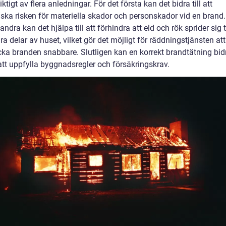
iktigt av flera anledningar. För det första kan det bidra till att
ska risken för materiella skador och personskador vid en brand.
andra kan det hjälpa till att förhindra att eld och rök sprider sig ti
ra delar av huset, vilket gör det möjligt för räddningstjänsten att
cka branden snabbare. Slutligen kan en korrekt brandtätning bid
l att uppfylla byggnadsregler och försäkringskrav.