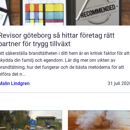
evisor göteborg så hittar företag rätt
partner för trygg tillväxt
Att säkerställa brandtätheten i ditt hem är en kritisk faktor för att
skydda din familj och egendom. Lär dig mer om vikten av
brandtätning, hur det fungerar och de bästa metoderna för att
utföra det n...
Malin Lindgren
31 juli 202