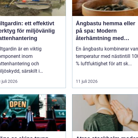
iltgardin: ett effektivt
Ångbastu hemma eller
erktyg för miljövänlig
på spa: Modern
attenhantering
återhämtning med
uråldrig logik
ltgardin är en viktig
En ångbastu kombinerar va
omponent inom
temperatur med nästintill 10
attenhantering och
% luftfuktighet för att sk...
ljöskydd, särskilt i
erksamheter som i...
 juli 2026
11 juli 2026