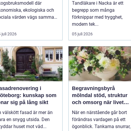
kogsbruksmodell där
Tandläkare i Nacka är ett
konomiska, ekologiska och
begrepp som många
ociala värden vägs samman
förknippar med trygghet,
modern tek...
 juli 2026
05 juli 2026
asadrenovering i
Begravningsbyrå
öteborg: kunskap som
mölndal stöd, struktur
önar sig på lång sikt
och omsorg när livet
förändras
n välskött fasad är mer än
När en närstående går bort
ara en snygg utsida. Den
förändras vardagen på ett
kyddar huset mot väd...
ögonblick. Tankarna snurrar,