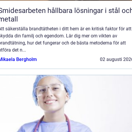
midesarbeten hållbara lösningar i stål och
metall
Att säkerställa brandtätheten i ditt hem är en kritisk faktor för att
skydda din familj och egendom. Lär dig mer om vikten av
brandtätning, hur det fungerar och de bästa metoderna för att
utföra det n...
Mikaela Bergholm
02 augusti 202