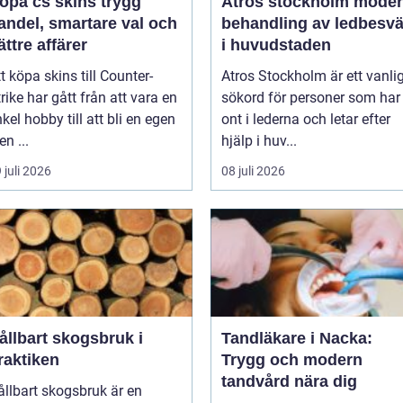
pa cs skins trygg
Atros stockholm modern
andel, smartare val och
behandling av ledbesvä
ättre affärer
i huvudstaden
t köpa skins till Counter-
Atros Stockholm är ett vanli
rike har gått från att vara en
sökord för personer som har
kel hobby till att bli en egen
ont i lederna och letar efter
ten ...
hjälp i huv...
 juli 2026
08 juli 2026
ållbart skogsbruk i
Tandläkare i Nacka:
raktiken
Trygg och modern
tandvård nära dig
ållbart skogsbruk är en