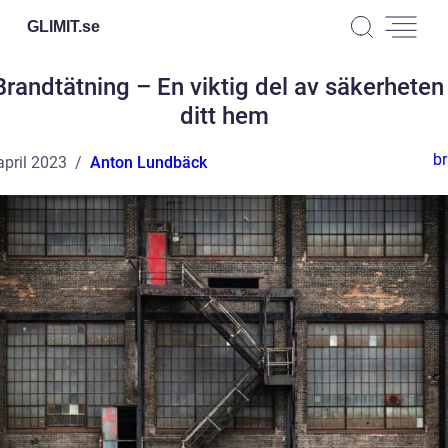
GLIMIT.
se
Brandtätning – En viktig del av säkerheten 
ditt hem
b
april 2023
Anton Lundbäck