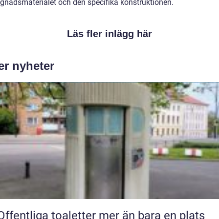
gnadsmaterialet och den specifika konstruktionen.
Läs fler inlägg här
er nyheter
ffentliga toaletter mer än bara en plats