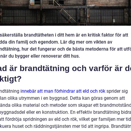
 säkerställa brandtätheten i ditt hem är en kritisk faktor för att
dda din familj och egendom. Lär dig mer om vikten av
ndtätning, hur det fungerar och de bästa metoderna för att utf
 när du bygger eller renoverar ditt hus.
ad är brandtätning och varför är d
ktigt?
ndtätning
innebär att man förhindrar att eld och rök
sprider sig
lan olika utrymmen i en byggnad. Detta kan göras genom att
ända olika material och metoder som skapar ett brandmotstånd
byggnadsdel eller en konstruktion. En effektiv brandtätning bidr
 att fördröja spridningen av eld och rök, vilket ger familjen mer tid
kuera huset och räddningstjänsten mer tid att ingripa. Brandtät