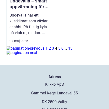
Uddevalla – smart
uppvärmning för
kustklimatet
Uddevalla har ett
kustklimat som växlar
snabbt. Rå fuktig kyla
på vintern, mildare ...
07 maj 2026
1
2
3
4
5
6
…
13
Adress