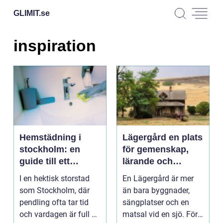
GLIMIT.
se
inspiration
Hemstädning i
Lägergård en plats
stockholm: en
för gemenskap,
guide till ett
lärande och
skinande rent hem
återhämtning
I en hektisk storstad
En Lägergård är mer
som Stockholm, där
än bara byggnader,
pendling ofta tar tid
sängplatser och en
och vardagen är full av
matsal vid en sjö. För