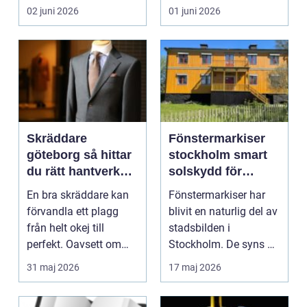
aktiviteter, ...
många barn,
02 juni 2026
01 juni 2026
ungdoma...
Skräddare
Fönstermarkiser
göteborg så hittar
stockholm smart
du rätt hantverkare
solskydd för
för dina kläder
stadens alla
En bra skräddare kan
Fönstermarkiser har
fönster
förvandla ett plagg
blivit en naturlig del av
från helt okej till
stadsbilden i
perfekt. Oavsett om
Stockholm. De syns på
byxbenen är för lån...
villor, flerfamilj...
31 maj 2026
17 maj 2026