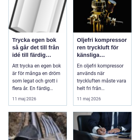
Trycka egen bok
Oljefri kompressor
så går det till från
ren tryckluft för
idé till färdig
känsliga
volym
applikationer
Att trycka en egen bok
En oljefri kompressor
är för många en dröm
används när
som legat och grott i
tryckluften måste vara
flera år. En färdig
helt fri från
roman i handen...
oljepartiklar, till
11 maj 2026
11 maj 2026
exempel i...