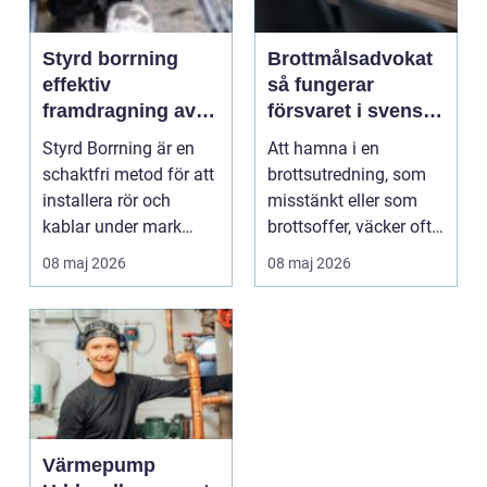
Styrd borrning
Brottmålsadvokat
effektiv
så fungerar
framdragning av
försvaret i svenska
ledningar utan
brottmål
Styrd Borrning är en
Att hamna i en
schakt
schaktfri metod för att
brottsutredning, som
installera rör och
misstänkt eller som
kablar under mark
brottsoffer, väcker ofta
utan att gräva upp...
stark oro. Frågor o...
08 maj 2026
08 maj 2026
Värmepump