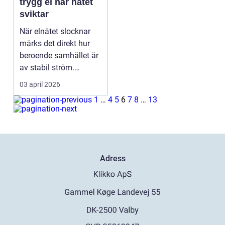
trygg el när nätet
sviktar
När elnätet slocknar
märks det direkt hur
beroende samhället är
av stabil ström.
Belysning, värme, i...
03 april 2026
1
…
4
5
6
7
8
…
13
Adress