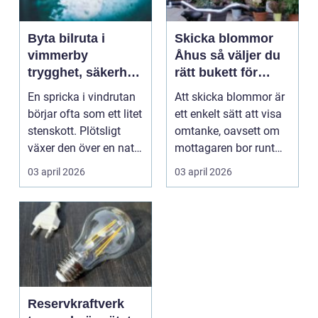
Byta bilruta i
Skicka blommor
vimmerby
Åhus så väljer du
trygghet, säkerhet
rätt bukett för
och smidig
varje tillfälle
En spricka i vindrutan
Att skicka blommor är
hantering
börjar ofta som ett litet
ett enkelt sätt att visa
stenskott. Plötsligt
omtanke, oavsett om
växer den över en natt,
mottagaren bor runt
och fr...
hörnet eller ...
03 april 2026
03 april 2026
Reservkraftverk