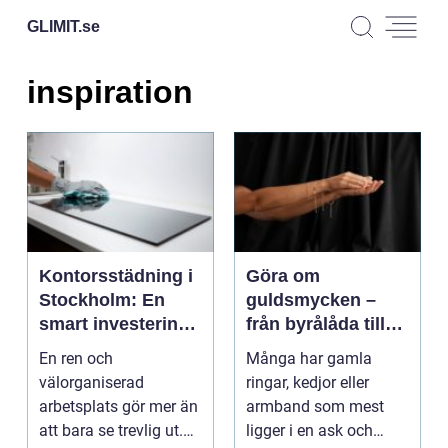
GLIMIT.
se
inspiration
Kontorsstädning i
Göra om
Stockholm: En
guldsmycken –
smart investering
från byrålåda till
för både
personligt
En ren och
Många har gamla
människor och
favoritsmycke
välorganiserad
ringar, kedjor eller
verksamhet
arbetsplats gör mer än
armband som mest
att bara se trevlig ut.
ligger i en ask och