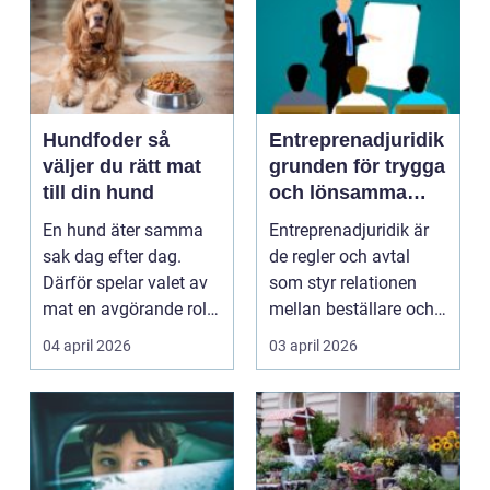
Hundfoder så
Entreprenadjuridik
väljer du rätt mat
grunden för trygga
till din hund
och lönsamma
byggprojekt
En hund äter samma
Entreprenadjuridik är
sak dag efter dag.
de regler och avtal
Därför spelar valet av
som styr relationen
mat en avgörande roll
mellan beställare och
för hundens hälsa...
entreprenör i by...
04 april 2026
03 april 2026