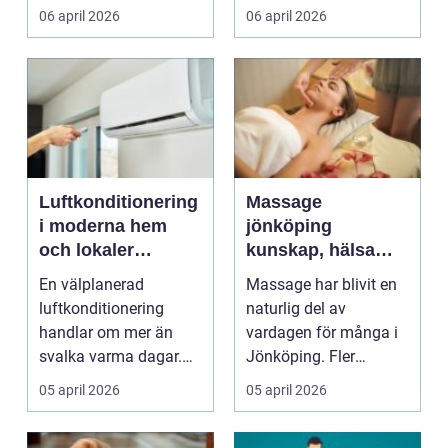
Den på...
samlar damm. Kanske
06 april 2026
06 april 2026
...
Luftkonditionering
Massage
i moderna hem
jönköping
och lokaler
kunskap, hälsa
funktion, komfort
och avkoppling i
En välplanerad
Massage har blivit en
och
samma behandling
luftkonditionering
naturlig del av
energieffektivitet
handlar om mer än
vardagen för många i
svalka varma dagar.
Jönköping. Fler
Den påverkar hur
upptäcker hur
05 april 2026
05 april 2026
människor m...
regelbundna...