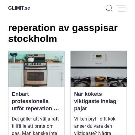
GLIMIT.
se
reperation av gasspisar
stockholm
Enbart
När kökets
professionella
viktigaste inslag
utför reperation av
pajar
gasspisar i
Det gäller att välja rätt
Vilken pryl i ditt kök
Stockholm
tillfälle att prata om
anser du vara den
gas. Man kanske inte
viktigaste? Några