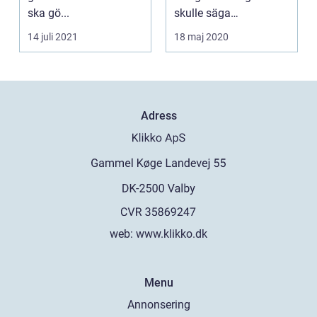
ska gö...
skulle säga
mikrovågsugnen,
14 juli 2021
18 maj 2020
andra kylskåp...
Adress
web:
www.klikko.dk
Menu
Annonsering