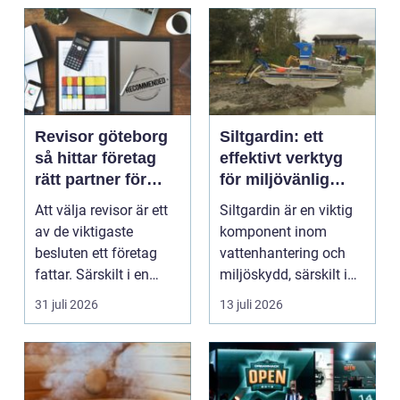
Revisor göteborg
Siltgardin: ett
så hittar företag
effektivt verktyg
rätt partner för
för miljövänlig
trygg tillväxt
vattenhantering
Att välja revisor är ett
Siltgardin är en viktig
av de viktigaste
komponent inom
besluten ett företag
vattenhantering och
fattar. Särskilt i en
miljöskydd, särskilt i
företagsintensi...
verksamheter som i...
31 juli 2026
13 juli 2026