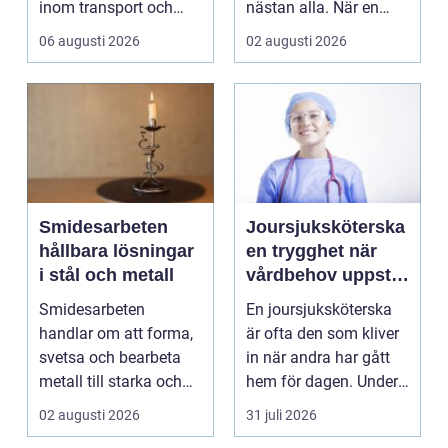
inom transport och
nästan alla. När en
logis...
stad, park elle...
06 augusti 2026
02 augusti 2026
Smidesarbeten
Joursjuksköterska
hållbara lösningar
en trygghet när
i stål och metall
vårdbehov uppstår
dygnet runt
Smidesarbeten
En joursjuksköterska
handlar om att forma,
är ofta den som kliver
svetsa och bearbeta
in när andra har gått
metall till starka och
hem för dagen. Under
hållbara konstruktion...
sena kvällar,...
02 augusti 2026
31 juli 2026