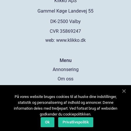
web:
www.klikko.dk
Menu
Annonsering
Om oss
Cookies
På vores website bruges cookies til at huske dine indstillinger,
Kontakta oss
statistik og personalisering af indhold og annoncer. Denne
Sitemap
information deles med tredjepart. Ved fortsat brug af websiden
godkender du cookiepolitikken.
Ok
Privatlivspolitik