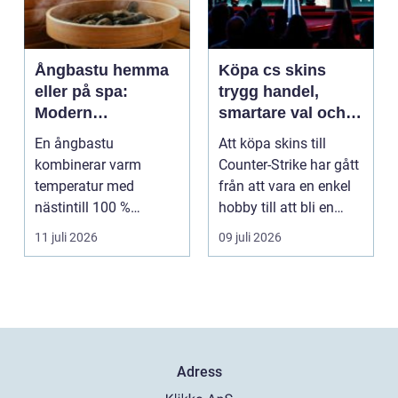
Ångbastu hemma
Köpa cs skins
eller på spa:
trygg handel,
Modern
smartare val och
återhämtning med
bättre affärer
En ångbastu
Att köpa skins till
uråldrig logik
kombinerar varm
Counter-Strike har gått
temperatur med
från att vara en enkel
nästintill 100 %
hobby till att bli en
luftfuktighet för att
egen liten ...
11 juli 2026
09 juli 2026
sk...
Adress