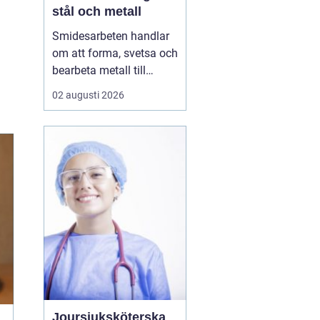
stål och metall
Smidesarbeten handlar
om att forma, svetsa och
bearbeta metall till
starka och hållbara
02 augusti 2026
konstruktioner. Det kan
vara allt från räcken och
trappor till stora
stålkonstruktioner i
industrin. När smidet
utförs rätt får du
produkter som håller
länge, tål...
Joursjuksköterska