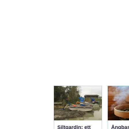
Siltgardin: ett
Ångba