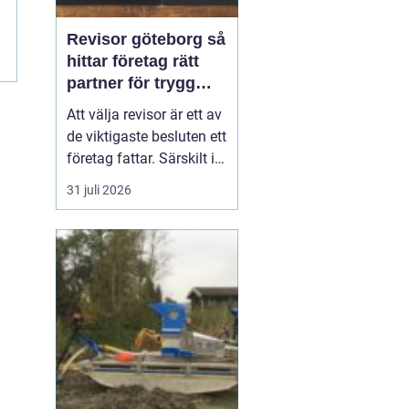
Revisor göteborg så
hittar företag rätt
partner för trygg
tillväxt
Att välja revisor är ett av
de viktigaste besluten ett
företag fattar. Särskilt i
en företagsintensiv stad
31 juli 2026
som Göteborg, där allt
från mindre ägarledda
bolag till internationella
koncerner verkar sida vid
sida. En bra revisor gör
mer än att granska s...