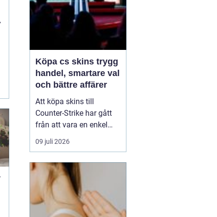
Köpa cs skins trygg
handel, smartare val
och bättre affärer
Att köpa skins till
Counter-Strike har gått
från att vara en enkel
hobby till att bli en egen
09 juli 2026
liten ekonomi. Värdet på
en kniv eller ett ovanligt
vapen kan motsvara en
r
mobiltelefon, och
misstag kan bli dyra.
Därför söker många
t