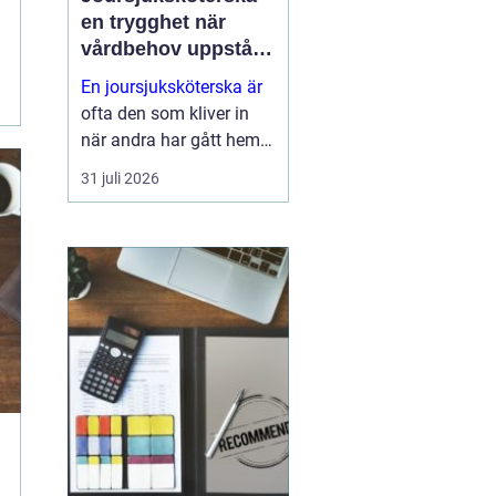
en trygghet när
vårdbehov uppstår
dygnet runt
En joursjuksköterska är
ofta den som kliver in
när andra har gått hem
för dagen. Under sena
31 juli 2026
kvällar, nätter och helger
ansvarar jouren för att
människor på
äldreboenden, LSS-
boenden, inom
socialpsykiatrin och i
ord...