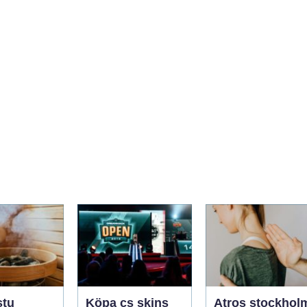
stu
Köpa cs skins
Atros stockhol