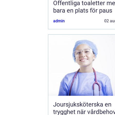
Offentliga toaletter mer än
bara en plats för paus
admin
02 au
Joursjuksköterska en
trygghet när vårdbeho