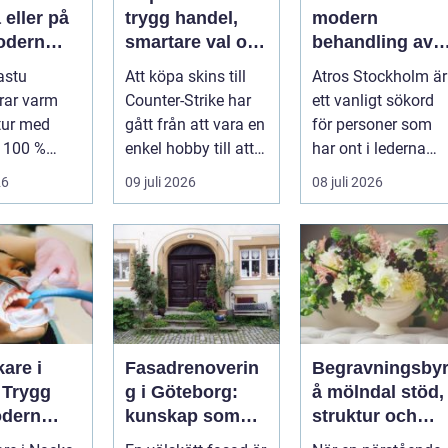
eller på
trygg handel,
modern
odern
smartare val och
behandling av
mtning
bättre affärer
ledbesvär i
astu
Att köpa skins till
Atros Stockholm är
åldrig
huvudstaden
rar varm
Counter-Strike har
ett vanligt sökord
tur med
gått från att vara en
för personer som
l 100 %
enkel hobby till att
har ont i lederna
ghet för att
bli en egen liten ...
och letar efter hjälp
26
09 juli 2026
08 juli 2026
i huv...
are i
Fasadrenoverin
Begravningsby
 Trygg
g i Göteborg:
å mölndal stöd,
dern
kunskap som
struktur och
rd nära
lönar sig på lång
omsorg när live