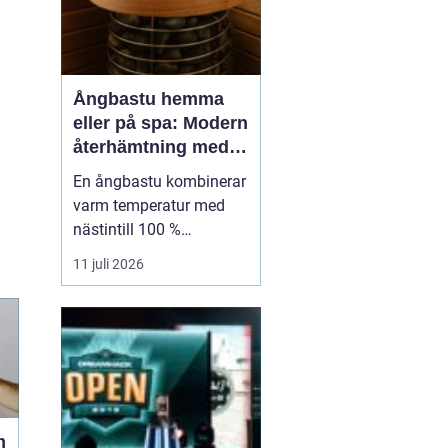
Ångbastu hemma
eller på spa: Modern
återhämtning med
uråldrig logik
En ångbastu kombinerar
varm temperatur med
nästintill 100 %
luftfuktighet för att
11 juli 2026
skapa en intensiv men
skonsam
värmeupplevelse. Till
skillnad från en
torrbastu arbetar den
mer med fukt än extrem
värme, vilket g&o...
m