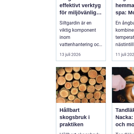
effektivt verktyg
hemma 
för miljövänlig
spa: M
vattenhantering
återhä
Siltgardin är en
En ångb
med ur
viktig komponent
kombine
logik
inom
tempera
vattenhantering och
nästintil
miljöskydd, särskilt i
luftfukti
13 juli 2026
11 juli 20
verksamheter som
sk...
i...
Hållbart
Tandläk
skogsbruk i
Nacka:
praktiken
och mo
tandvå