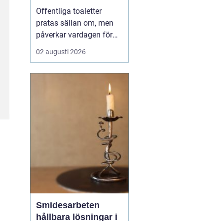
Offentliga toaletter
pratas sällan om, men
påverkar vardagen för
nästan alla. När en stad,
02 augusti 2026
park eller reseknut
saknar fungerande
toaletter begränsas
människors frihet.
Föräldrar med barn,
äldre, personer med
funktionsnedsättning
och långväga resenäre...
Smidesarbeten
hållbara lösningar i