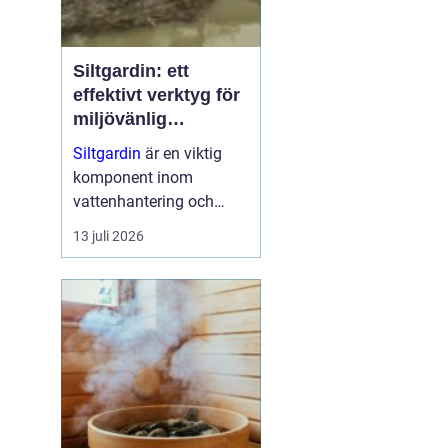
Siltgardin: ett
effektivt verktyg för
miljövänlig
vattenhantering
Siltgardin
är en viktig
komponent inom
vattenhantering och
miljöskydd, särskilt i
13 juli 2026
verksamheter som
involverar muddring och
sjögrävning. Dessa
barriärer hjälper till att
minska grumling och
sp...