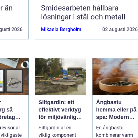
Smidesarbeten hållbara
lösningar i stål och metall
gusti 2026
Mikaela Bergholm
02 augusti 2026
r
Siltgardin: ett
Ångbastu
 så
effektivt verktyg
hemma eller på
företag
för miljövänlig
spa: Modern
rtner för
vattenhantering
återhämtning
 revisor är
Siltgardin är en
En ångbastu
llväxt
med uråldrig
 viktigaste
viktig komponent
kombinerar varm