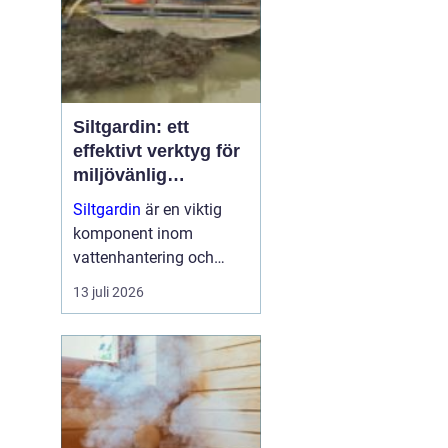
Siltgardin: ett
effektivt verktyg för
miljövänlig
vattenhantering
Siltgardin
är en viktig
komponent inom
vattenhantering och
miljöskydd, särskilt i
13 juli 2026
verksamheter som
involverar muddring och
sjögrävning. Dessa
barriärer hjälper till att
minska grumling och
sp...