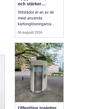
och stärker
varumärket
Slitslådor är en av de
mest använda
kartonglösningarna
inom transport och
06 augusti 2026
logistik, och många
företag väljer
leverantörer som
standardpack.se för att
säkra både kvalitet och
flexibilitet. En s...
Offentliga toaletter