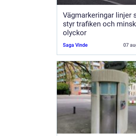
Vägmarkeringar linjer
styr trafiken och mins
olyckor
Saga Vinde
07 au