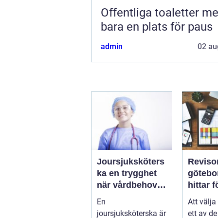
Offentliga toaletter mer än
bara en plats för paus
admin
02 au
Joursjuksköters
Reviso
ka en trygghet
göteborg
när vårdbehov
hittar 
uppstår dygnet
rätt pa
En
Att välja
runt
trygg ti
joursjuksköterska är
ett av de