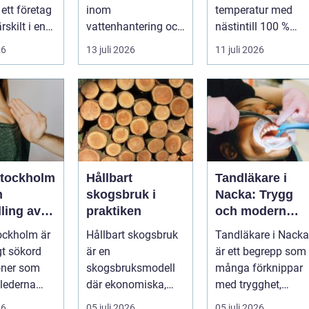
logik
ett företag
inom
temperatur med
rskilt i en
vattenhantering och
nästintill 100 %
ntensi...
miljöskydd, särskilt i
luftfuktighet för att
26
13 juli 2026
11 juli 2026
verksamheter som
sk...
i...
stockholm
Hållbart
Tandläkare i
n
skogsbruk i
Nacka: Trygg
ling av
praktiken
och modern
är i
tandvård nära
ockholm är
Hållbart skogsbruk
Tandläkare i Nacka
taden
dig
gt sökord
är en
är ett begrepp som
oner som
skogsbruksmodell
många förknippar
 lederna
där ekonomiska,
med trygghet,
 efter hjälp
ekologiska och
modern tek...
26
05 juli 2026
05 juli 2026