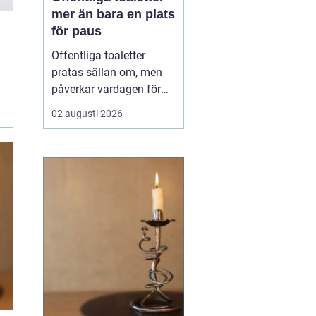
mer än bara en plats
för paus
Offentliga toaletter
pratas sällan om, men
påverkar vardagen för
nästan alla. När en stad,
02 augusti 2026
park eller reseknut
saknar fungerande
toaletter begränsas
människors frihet.
Föräldrar med barn,
äldre, personer med
funktionsnedsättning
och långväga resenäre...