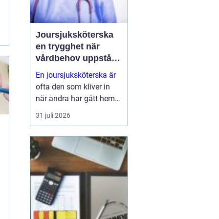
Joursjuksköterska
en trygghet när
vårdbehov uppstår
dygnet runt
En joursjuksköterska är
ofta den som kliver in
när andra har gått hem
för dagen. Under sena
31 juli 2026
kvällar, nätter och helger
ansvarar jouren för att
människor på
äldreboenden, LSS-
boenden, inom
socialpsykiatrin och i
ord...