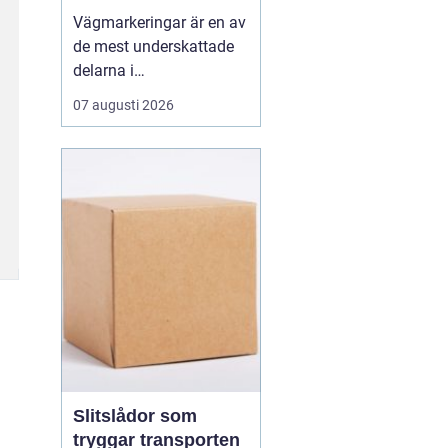
olyckor
Vägmarkeringar är en av
de mest underskattade
delarna i
trafiksäkerheten. De
07 augusti 2026
syns överallt, men märks
nästan inte förrän de
saknas eller är slitna.
Tydliga linjer hjälper
förare, cyklister och
gående att ta rätt beslut i
rätt tid. När
markeringarna ä...
Slitslådor som
tryggar transporten