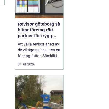
Revisor göteborg så
hittar företag rätt
partner för trygg
tillväxt
Att välja revisor är ett av
de viktigaste besluten ett
företag fattar. Särskilt i
en företagsintensiv stad
31 juli 2026
som Göteborg, där allt
från mindre ägarledda
bolag till internationella
koncerner verkar sida vid
sida. En bra revisor gör
mer än att granska s...