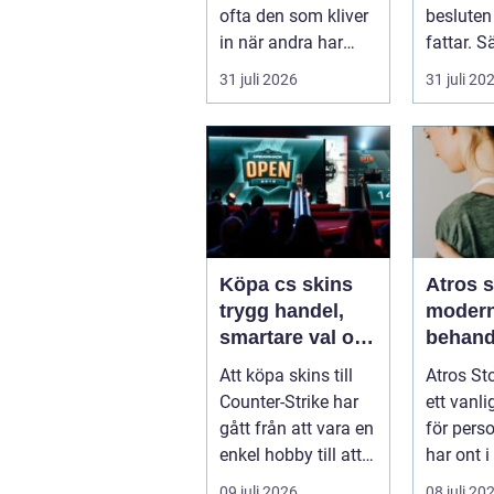
ofta den som kliver
besluten 
in när andra har
fattar. Sä
gått hem för dagen.
företagsi
31 juli 2026
31 juli 20
Under sena
kvällar,...
Köpa cs skins
Atros 
trygg handel,
moder
smartare val och
behand
bättre affärer
ledbesv
Att köpa skins till
Atros St
huvuds
Counter-Strike har
ett vanli
gått från att vara en
för pers
enkel hobby till att
har ont i
bli en egen liten ...
och letar
09 juli 2026
08 juli 20