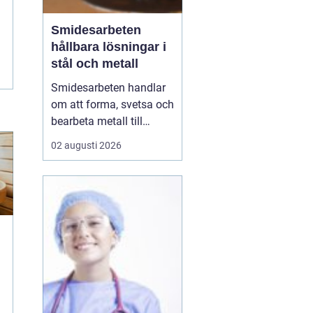
Smidesarbeten
hållbara lösningar i
stål och metall
Smidesarbeten handlar
om att forma, svetsa och
bearbeta metall till
starka och hållbara
02 augusti 2026
konstruktioner. Det kan
vara allt från räcken och
trappor till stora
stålkonstruktioner i
industrin. När smidet
utförs rätt får du
produkter som håller
länge, tål...