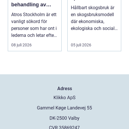
behandling av
Hållbart skogsbruk är
ledbesvär i
Atros Stockholm är ett
en skogsbruksmodell
huvudstaden
vanligt sökord för
där ekonomiska,
personer som har ont i
ekologiska och sociala
lederna och letar efter
värden vägs samman
hjälp i huv...
...
08 juli 2026
05 juli 2026
Adress