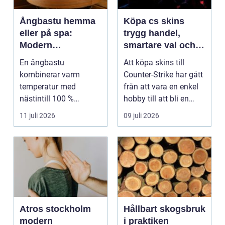
Ångbastu hemma
Köpa cs skins
eller på spa:
trygg handel,
Modern
smartare val och
återhämtning med
bättre affärer
En ångbastu
Att köpa skins till
uråldrig logik
kombinerar varm
Counter-Strike har gått
temperatur med
från att vara en enkel
nästintill 100 %
hobby till att bli en
luftfuktighet för att
egen liten ...
11 juli 2026
09 juli 2026
sk...
Atros stockholm
Hållbart skogsbruk
modern
i praktiken