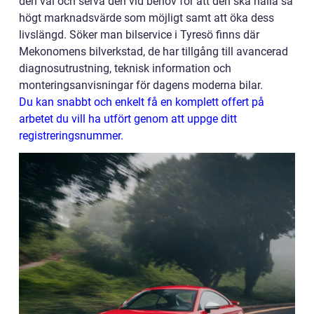
den väl och serva den vid behov för att den ska hålla så
högt marknadsvärde som möjligt samt att öka dess
livslängd. Söker man bilservice i Tyresö finns där
Mekonomens bilverkstad, de har tillgång till avancerad
diagnosutrustning, teknisk information och
monteringsanvisningar för dagens moderna bilar.
Du kan snabbt och enkelt få en komplett offert på
arbetet du vill ha utfört genom att uppge ditt
registreringsnummer.