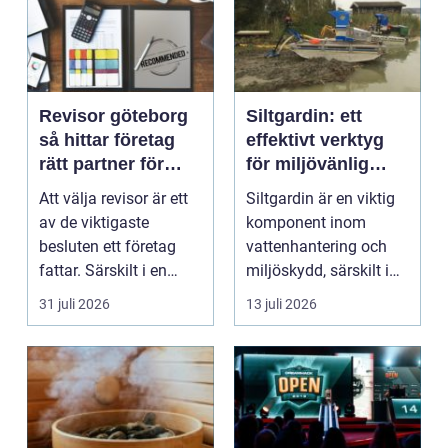
Revisor göteborg
Siltgardin: ett
så hittar företag
effektivt verktyg
rätt partner för
för miljövänlig
trygg tillväxt
vattenhantering
Att välja revisor är ett
Siltgardin är en viktig
av de viktigaste
komponent inom
besluten ett företag
vattenhantering och
fattar. Särskilt i en
miljöskydd, särskilt i
företagsintensi...
verksamheter som i...
31 juli 2026
13 juli 2026