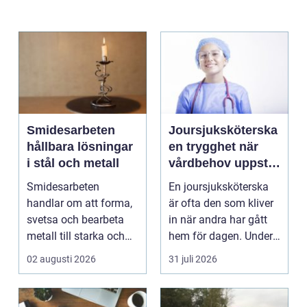
Smidesarbeten
Joursjuksköterska
hållbara lösningar
en trygghet när
i stål och metall
vårdbehov uppstår
dygnet runt
Smidesarbeten
En joursjuksköterska
handlar om att forma,
är ofta den som kliver
svetsa och bearbeta
in när andra har gått
metall till starka och
hem för dagen. Under
hållbara konstruktion...
sena kvällar,...
02 augusti 2026
31 juli 2026