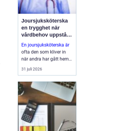
Joursjuksköterska
en trygghet när
vårdbehov uppstår
dygnet runt
En joursjuksköterska är
ofta den som kliver in
när andra har gått hem
för dagen. Under sena
31 juli 2026
kvällar, nätter och helger
ansvarar jouren för att
människor på
äldreboenden, LSS-
boenden, inom
socialpsykiatrin och i
ord...