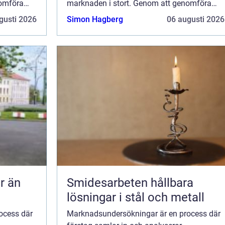
nomföra
marknaden i stort. Genom att genomföra
tag få en
marknadsundersökningar kan företag få en
gusti 2026
Simon Hagberg
06 augusti 2026
bättre f&o...
Smidesarbeten hållbara
lösningar i stål och metall
ocess där
Marknadsundersökningar är en process där