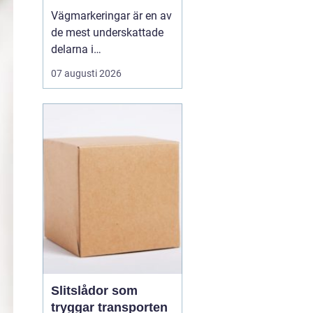
olyckor
Vägmarkeringar är en av
de mest underskattade
delarna i
trafiksäkerheten. De
07 augusti 2026
syns överallt, men märks
nästan inte förrän de
saknas eller är slitna.
Tydliga linjer hjälper
förare, cyklister och
gående att ta rätt beslut i
rätt tid. När
markeringarna ä...
Slitslådor som
tryggar transporten