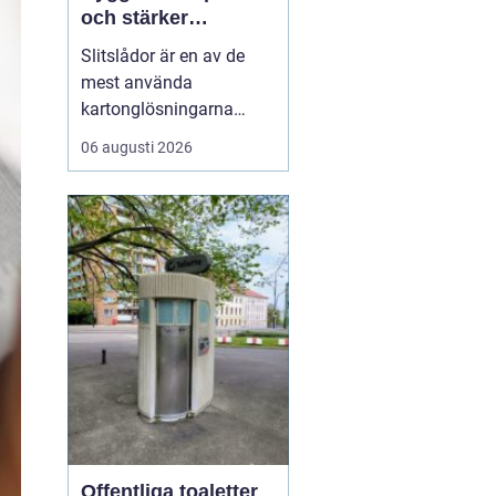
och stärker
varumärket
Slitslådor är en av de
mest använda
kartonglösningarna
inom transport och
06 augusti 2026
logistik, och många
företag väljer
leverantörer som
standardpack.se för att
säkra både kvalitet och
flexibilitet. En s...
Offentliga toaletter