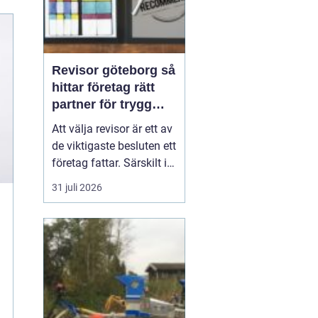
Revisor göteborg så
hittar företag rätt
partner för trygg
tillväxt
Att välja revisor är ett av
de viktigaste besluten ett
företag fattar. Särskilt i
en företagsintensiv stad
31 juli 2026
som Göteborg, där allt
från mindre ägarledda
bolag till internationella
koncerner verkar sida vid
sida. En bra revisor gör
mer än att granska s...