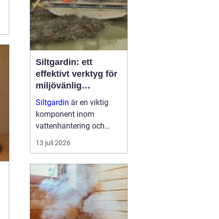
Siltgardin: ett
effektivt verktyg för
miljövänlig
vattenhantering
Siltgardin
är en viktig
komponent inom
vattenhantering och
miljöskydd, särskilt i
13 juli 2026
verksamheter som
involverar muddring och
sjögrävning. Dessa
barriärer hjälper till att
minska grumling och
sp...