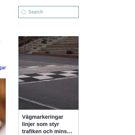
r
gar
Vägmarkeringar
linjer som styr
trafiken och minskar