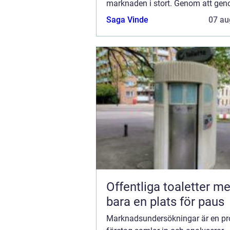
marknaden i stort. Genom att ge
marknadsundersökningar kan före
Saga Vinde
07 au
bättre f&o...
Offentliga toaletter mer än
bara en plats för paus
Marknadsundersökningar är en pr