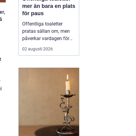
mer än bara en plats
er,
för paus
å
Offentliga toaletter
pratas sällan om, men
påverkar vardagen för
nästan alla. När en stad,
02 augusti 2026
park eller reseknut
t
saknar fungerande
toaletter begränsas
människors frihet.
r
Föräldrar med barn,
i
äldre, personer med
funktionsnedsättning
och långväga resenäre...