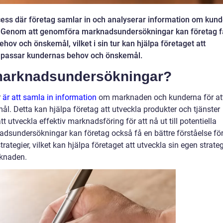
ss där företag samlar in och analyserar information om kund
t. Genom att genomföra marknadsundersökningar kan företag f
hov och önskemål, vilket i sin tur kan hjälpa företaget att
m passar kundernas behov och önskemål.
 marknadsundersökningar?
r
är att samla in information
om marknaden och kunderna för at
l. Detta kan hjälpa företag att utveckla produkter och tjänster
utveckla effektiv marknadsföring för att nå ut till potentiella
sundersökningar kan företag också få en bättre förståelse fö
tegier, vilket kan hjälpa företaget att utveckla sin egen strateg
rknaden.