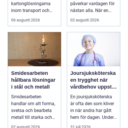
kartonglösningarna
påverkar vardagen för
inom transport och
nästan alla. När en
logis...
stad, park elle...
06 augusti 2026
02 augusti 2026
Smidesarbeten
Joursjuksköterska
hållbara lösningar
en trygghet när
i stål och metall
vårdbehov uppstår
dygnet runt
Smidesarbeten
En joursjuksköterska
handlar om att forma,
är ofta den som kliver
svetsa och bearbeta
in när andra har gått
metall till starka och
hem för dagen. Under
hållbara konstruktion...
sena kvällar,...
02 augusti 2026
31 juli 2026