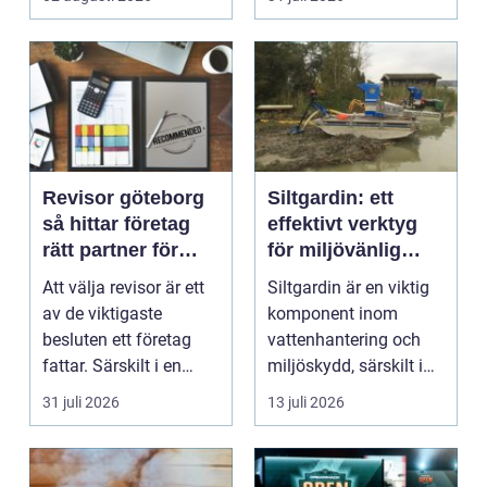
Revisor göteborg
Siltgardin: ett
så hittar företag
effektivt verktyg
rätt partner för
för miljövänlig
trygg tillväxt
vattenhantering
Att välja revisor är ett
Siltgardin är en viktig
av de viktigaste
komponent inom
besluten ett företag
vattenhantering och
fattar. Särskilt i en
miljöskydd, särskilt i
företagsintensi...
verksamheter som i...
31 juli 2026
13 juli 2026