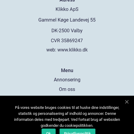
web:
www.klikko.dk
Menu
Annonsering
Om oss
Cookies
På vores website bruges cookies til at huske dine indstillinger,
Kontakta oss
statistik og personalisering af indhold og annoncer. Denne
Sitemap
information deles med tredjepart. Ved fortsat brug af websiden
godkender du cookiepolitikken.
Ok
Privatlivspolitik