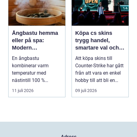
Ångbastu hemma
Köpa cs skins
eller på spa:
trygg handel,
Modern
smartare val och
återhämtning med
bättre affärer
En ångbastu
Att köpa skins till
uråldrig logik
kombinerar varm
Counter-Strike har gått
temperatur med
från att vara en enkel
nästintill 100 %
hobby till att bli en
luftfuktighet för att
egen liten ...
11 juli 2026
09 juli 2026
sk...
Adress