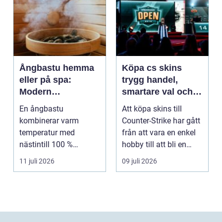
Ångbastu hemma
Köpa cs skins
eller på spa:
trygg handel,
Modern
smartare val och
återhämtning med
bättre affärer
En ångbastu
Att köpa skins till
uråldrig logik
kombinerar varm
Counter-Strike har gått
temperatur med
från att vara en enkel
nästintill 100 %
hobby till att bli en
luftfuktighet för att
egen liten ...
11 juli 2026
09 juli 2026
sk...