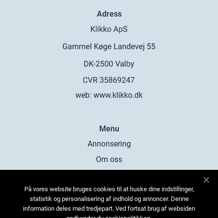
Adress
web:
www.klikko.dk
Menu
Annonsering
Om oss
Cookies
På vores website bruges cookies til at huske dine indstillinger,
Kontakta oss
statistik og personalisering af indhold og annoncer. Denne
Sitemap
information deles med tredjepart. Ved fortsat brug af websiden