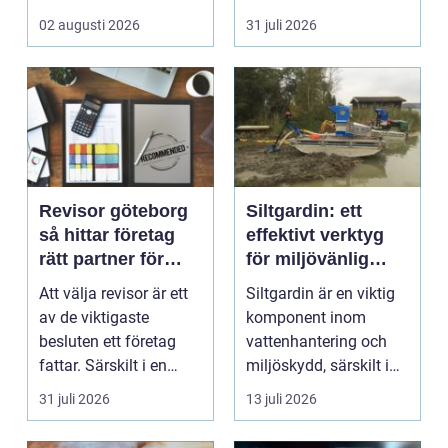
hållbara konstruktion...
sena kvällar,...
02 augusti 2026
31 juli 2026
Revisor göteborg
Siltgardin: ett
så hittar företag
effektivt verktyg
rätt partner för
för miljövänlig
trygg tillväxt
vattenhantering
Att välja revisor är ett
Siltgardin är en viktig
av de viktigaste
komponent inom
besluten ett företag
vattenhantering och
fattar. Särskilt i en
miljöskydd, särskilt i
företagsintensi...
verksamheter som i...
31 juli 2026
13 juli 2026