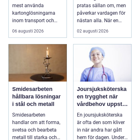
mest använda
pratas sällan om, men
kartonglösningarna
påverkar vardagen för
inom transport och
nästan alla. När en
logis...
stad, park elle...
06 augusti 2026
02 augusti 2026
Smidesarbeten
Joursjuksköterska
hållbara lösningar
en trygghet när
i stål och metall
vårdbehov uppstår
dygnet runt
Smidesarbeten
En joursjuksköterska
handlar om att forma,
är ofta den som kliver
svetsa och bearbeta
in när andra har gått
metall till starka och
hem för dagen. Under