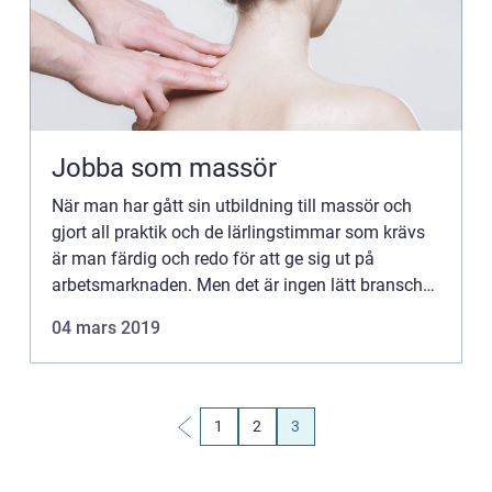
Jobba som massör
När man har gått sin utbildning till massör och
gjort all praktik och de lärlingstimmar som krävs
är man färdig och redo för att ge sig ut på
arbetsmarknaden. Men det är ingen lätt bransch
och man får vara beredd på att arbeta hårt för att
04 mars 2019
ta sig in ...
1
2
3