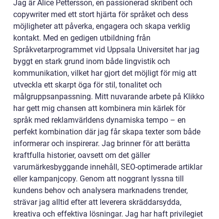
Jag är Alice Pettersson, en passionerad skribent och
copywriter med ett stort hjärta för språket och dess
möjligheter att påverka, engagera och skapa verklig
kontakt. Med en gedigen utbildning från
Språkvetarprogrammet vid Uppsala Universitet har jag
byggt en stark grund inom både lingvistik och
kommunikation, vilket har gjort det möjligt för mig att
utveckla ett skarpt öga för stil, tonalitet och
målgruppsanpassning. Mitt nuvarande arbete på Klikko
har gett mig chansen att kombinera min kärlek för
språk med reklamvärldens dynamiska tempo – en
perfekt kombination där jag får skapa texter som både
informerar och inspirerar. Jag brinner för att berätta
kraftfulla historier, oavsett om det gäller
varumärkesbyggande innehåll, SEO-optimerade artiklar
eller kampanjcopy. Genom att noggrant lyssna till
kundens behov och analysera marknadens trender,
strävar jag alltid efter att leverera skräddarsydda,
kreativa och effektiva lösningar. Jag har haft privilegiet